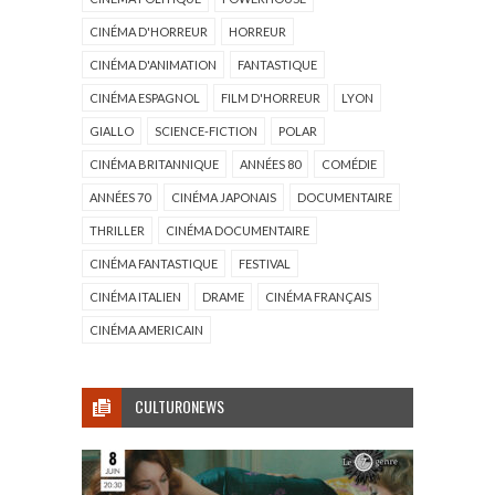
CINÉMA D'HORREUR
HORREUR
CINÉMA D'ANIMATION
FANTASTIQUE
CINÉMA ESPAGNOL
FILM D'HORREUR
LYON
GIALLO
SCIENCE-FICTION
POLAR
CINÉMA BRITANNIQUE
ANNÉES 80
COMÉDIE
ANNÉES 70
CINÉMA JAPONAIS
DOCUMENTAIRE
THRILLER
CINÉMA DOCUMENTAIRE
CINÉMA FANTASTIQUE
FESTIVAL
CINÉMA ITALIEN
DRAME
CINÉMA FRANÇAIS
CINÉMA AMERICAIN
CULTURONEWS