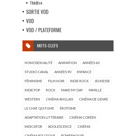
Théâtre
SORTIE VOD
VOD
VOD / PLATEFORME
MOTS-CLEFS
HOMOSEXUALITÉ
ANIMATION
ANNÉES 60
STUDIO CANAL
ANNÉES 90
ENFANCE
FÉMINISME
FILM NOIR
INDIE ROCK
JEUNESSE
INDIE POP
ROCK
MAKE MY DAY
FAMILLE
WESTERN
CINÉMA ANGLAIS
CINÉMA DE GENRE
LE CHAT QUI FUME
ÉROTISME
ADAPTATION LITTÉRAIRE
CINÉMA CORÉEN
INDICATOR
ADOLESCENCE
CINÉMA
CINÉMA POLITIQUE
POWERHOUSE