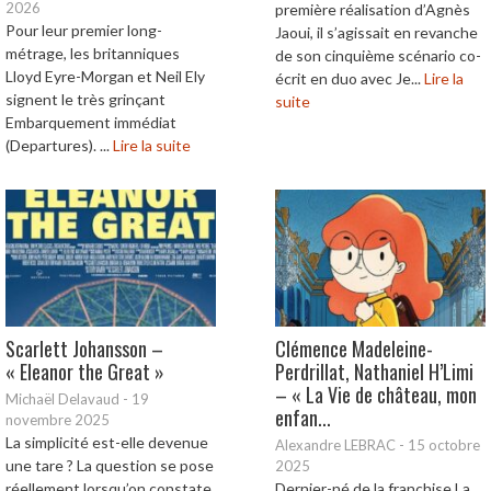
2026
première réalisation d’Agnès
Pour leur premier long-
Jaoui, il s’agissait en revanche
métrage, les britanniques
de son cinquième scénario co-
Lloyd Eyre-Morgan et Neil Ely
écrit en duo avec Je...
Lire la
signent le très grinçant
suite
Embarquement immédiat
(Departures). ...
Lire la suite
Scarlett Johansson –
Clémence Madeleine-
« Eleanor the Great »
Perdrillat, Nathaniel H’Limi
– « La Vie de château, mon
Michaël Delavaud
-
19
enfan...
novembre 2025
La simplicité est-elle devenue
Alexandre LEBRAC
-
15 octobre
une tare ? La question se pose
2025
réellement lorsqu’on constate
Dernier-né de la franchise La