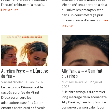
l’accueil critique qu’a suscit...
Vie de château dont on a déjà
Lire la suite
pu suivre les protagonistes
dans un court métrage puis
une mini-série d’animatio...
Lire
la suite
Aurélien Peyre – « L’Épreuve
Ally Pankiw – « Sam fait
du feu »
plus rire »
Vincent Nicolet
-
18 août 2025
Michaël Delavaud
-
29 juillet
2025
Le carton de L’Amour ouf, le
Si le titre français du premier
succès surprise de Vingt
long métrage de la scénariste
Dieux ou encore les
Ally Pankiw, Sam fait plus rire,
adaptations passées (Leurs
conserve par son calembour
enfants après eux) et à venir