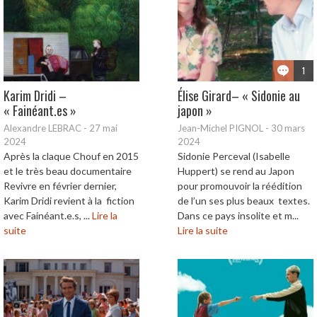
1
Karim Dridi –
Élise Girard– « Sidonie au
« Fainéant.es »
japon »
Alexandre LEBRAC
-
27 mai
Jean-Michel PIGNOL
-
30 mars
2024
2024
Après la claque Chouf en 2015
Sidonie Perceval (Isabelle
et le très beau documentaire
Huppert) se rend au Japon
Revivre en février dernier,
pour promouvoir la réédition
Karim Dridi revient à la fiction
de l’un ses plus beaux textes.
avec Fainéant.e.s, ...
Lire la
Dans ce pays insolite et m...
suite
Lire la suite