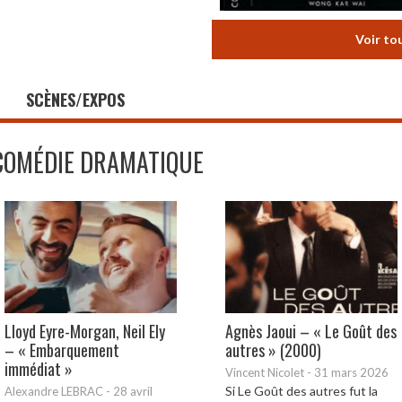
Voir to
SCÈNES/EXPOS
COMÉDIE DRAMATIQUE
Lloyd Eyre-Morgan, Neil Ely
Agnès Jaoui – « Le Goût des
– « Embarquement
autres » (2000)
immédiat »
Vincent Nicolet
-
31 mars 2026
Si Le Goût des autres fut la
Alexandre LEBRAC
-
28 avril