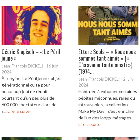
Cédric Klapisch – « Le Péril
Ettore Scola – « Nous nous
jeune »
sommes tant aimés » («
C’eravamo tanto amati »)
Jean-François DICKELI
-
16 juin
(1974...
2024
À l’origine, Le Péril jeune, objet
Jean-François DICKELI
-
2 juin
générationnel culte pour
2024
beaucoup (qui ne réunit
Habituée à exhumer certaines
pourtant qu’un peu plus de
pépites méconnues, rares ou
600 000 spectateurs lors de
introuvables, la collection
s...
Lire la suite
Make My Day ! s’est enrichie
de l’un des longs-métrages...
Lire la suite