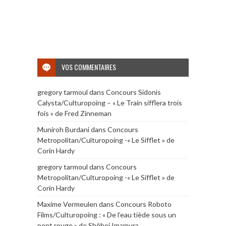
VOS COMMENTAIRES
gregory tarmoul
dans
Concours Sidonis
Calysta/Culturopoing – « Le Train sifflera trois
fois » de Fred Zinneman
Muniroh Burdani
dans
Concours
Metropolitan/Culturopoing -« Le Sifflet » de
Corin Hardy
gregory tarmoul
dans
Concours
Metropolitan/Culturopoing -« Le Sifflet » de
Corin Hardy
Maxime Vermeulen
dans
Concours Roboto
Films/Culturopoing : « De l’eau tiède sous un
pont rouge » de Shōhei Imamura