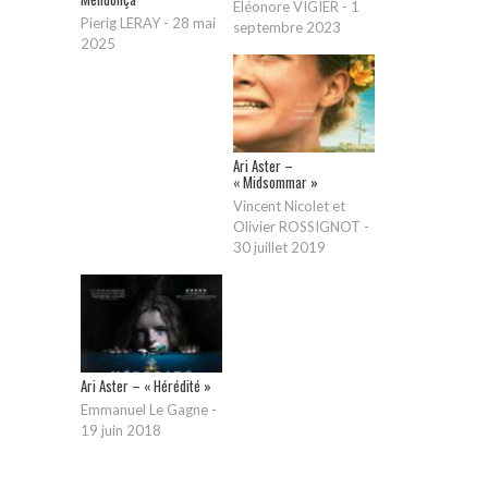
Eléonore VIGIER
-
1
Pierig LERAY
-
28 mai
septembre 2023
2025
Ari Aster –
« Midsommar »
Vincent Nicolet et
Olivier ROSSIGNOT
-
30 juillet 2019
Ari Aster – « Hérédité »
Emmanuel Le Gagne
-
19 juin 2018