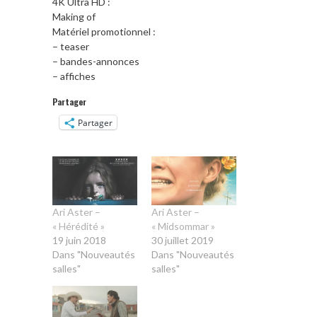
4K Ultra HD :
Making of
Matériel promotionnel :
– teaser
– bandes-annonces
– affiches
Partager
Partager
Ari Aster –
Ari Aster –
« Hérédité »
« Midsommar »
19 juin 2018
30 juillet 2019
Dans "Nouveautés
Dans "Nouveautés
salles"
salles"