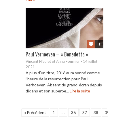
1
Paul Verhoeven – « Benedetta »
Vincent Nicolet et Anna Fournier
-
14 juillet
2021
À plus d’un titre, 2016 aura sonné comme
l’heure de la résurrection pour Paul
Verhoeven. Absent du grand-écran depuis
dix ans et son superbe...
Lire la suite
« Précédent
1
…
36
37
38
39
40