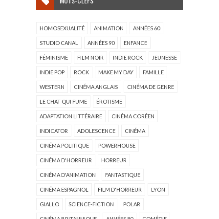
MOTS-CLEFS
HOMOSEXUALITÉ
ANIMATION
ANNÉES 60
STUDIO CANAL
ANNÉES 90
ENFANCE
FÉMINISME
FILM NOIR
INDIE ROCK
JEUNESSE
INDIE POP
ROCK
MAKE MY DAY
FAMILLE
WESTERN
CINÉMA ANGLAIS
CINÉMA DE GENRE
LE CHAT QUI FUME
ÉROTISME
ADAPTATION LITTÉRAIRE
CINÉMA CORÉEN
INDICATOR
ADOLESCENCE
CINÉMA
CINÉMA POLITIQUE
POWERHOUSE
CINÉMA D'HORREUR
HORREUR
CINÉMA D'ANIMATION
FANTASTIQUE
CINÉMA ESPAGNOL
FILM D'HORREUR
LYON
GIALLO
SCIENCE-FICTION
POLAR
CINÉMA BRITANNIQUE
ANNÉES 80
COMÉDIE