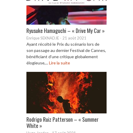
Ryusuke Hamaguchi – « Drive My Car »
Enrique SEKNADJE
-
21 août 2021
Ayant récolté le Prix du scénario lors de
son passage au dernier Festival de Cannes,
bénéficiant d’une critique globalement
élogieuse,...
Lire la suite
Rodrigo Ruiz Patterson – « Summer
White »
Hugo Jordan
-
17 août 2021