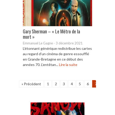
Gary Sherman – « Le Métro de la
mort »
Emmanuel Le Gagne
-
3 décembre 2021
L’étonnant générique redistribue les cartes
au regard d’un cinéma de genre essoufflé
en Grande-Bretagne en ce début des
années 70. L’entêtan...
Lire la suite
« Précédent
1
2
3
4
5
6
7
8
9