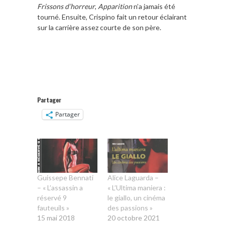
Frissons d’horreur
,
Apparition
n’a jamais été
tourné. Ensuite, Crispino fait un retour éclairant
sur la carrière assez courte de son père.
Partager
Partager
Guissepe Bennati
Alice Laguarda –
– « L’assassin a
« L’Ultima maniera :
réservé 9
le giallo, un cinéma
fauteuils »
des passions »
15 mai 2018
20 octobre 2021