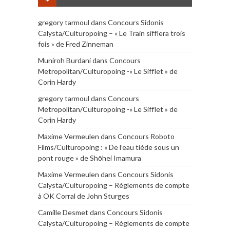
gregory tarmoul
dans
Concours Sidonis
Calysta/Culturopoing – « Le Train sifflera trois
fois » de Fred Zinneman
Muniroh Burdani
dans
Concours
Metropolitan/Culturopoing -« Le Sifflet » de
Corin Hardy
gregory tarmoul
dans
Concours
Metropolitan/Culturopoing -« Le Sifflet » de
Corin Hardy
Maxime Vermeulen
dans
Concours Roboto
Films/Culturopoing : « De l’eau tiède sous un
pont rouge » de Shōhei Imamura
Maxime Vermeulen
dans
Concours Sidonis
Calysta/Culturopoing – Règlements de compte
à OK Corral de John Sturges
Camille Desmet
dans
Concours Sidonis
Calysta/Culturopoing – Règlements de compte