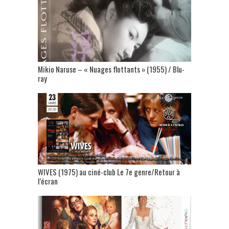
Mikio Naruse – « Nuages flottants » (1955) / Blu-
ray
WIVES (1975) au ciné-club Le 7e genre/Retour à
l’écran