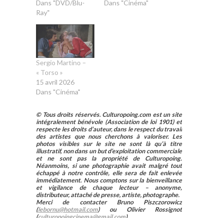
Dans "DVD/Blu-
Dans "Cinéma"
Ray"
Sergio Martino –
« Torso »
15 avril 2026
Dans "Cinéma"
© Tous droits réservés. Culturopoing.com est un site
intégralement bénévole (Association de loi 1901) et
respecte les droits d’auteur, dans le respect du travail
des artistes que nous cherchons à valoriser. Les
photos visibles sur le site ne sont là qu’à titre
illustratif, non dans un but d’exploitation commerciale
et ne sont pas la propriété de Culturopoing.
Néanmoins, si une photographie avait malgré tout
échappé à notre contrôle, elle sera de fait enlevée
immédiatement. Nous comptons sur la bienveillance
et vigilance de chaque lecteur – anonyme,
distributeur, attaché de presse, artiste, photographe.
Merci de contacter Bruno Piszczorowicz
(
lebornu@hotmail.com
) ou Olivier Rossignot
(
culturopoingcinema@gmail.com
).