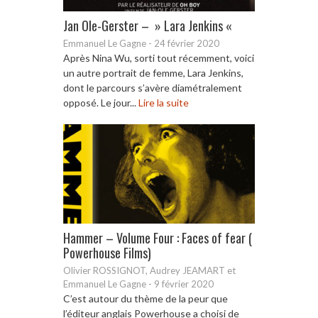
Jan Ole-Gerster – » Lara Jenkins «
Emmanuel Le Gagne
-
24 février 2020
Après Nina Wu, sorti tout récemment, voici
un autre portrait de femme, Lara Jenkins,
dont le parcours s’avère diamétralement
opposé. Le jour...
Lire la suite
Hammer – Volume Four : Faces of fear (
Powerhouse Films)
Olivier ROSSIGNOT, Audrey JEAMART et
Emmanuel Le Gagne
-
9 février 2020
C’est autour du thème de la peur que
l’éditeur anglais Powerhouse a choisi de