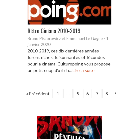
Rétro Cinéma 2010-2019
Bruno Piszorowicz et Emmanuel Le Gagne
-
1
janvier 2020
2010-2019, ces dix dernières années
furent riches, foisonnantes et fécondes
pour le cinéma. Culturopoing vous propose
un petit coup d’œil da...
Lire la suite
« Précédent
1
…
5
6
7
8
9
10