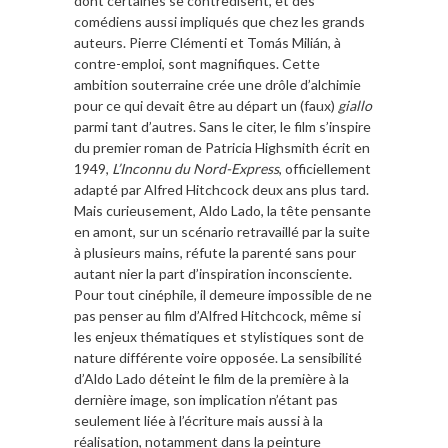
dont certaines se contredisent, et des
comédiens aussi impliqués que chez les grands
auteurs. Pierre Clémenti et Tomás Milián, à
contre-emploi, sont magnifiques. Cette
ambition souterraine crée une drôle d’alchimie
pour ce qui devait être au départ un (faux)
giallo
parmi tant d’autres. Sans le citer, le film s’inspire
du premier roman de Patricia Highsmith écrit en
1949,
L’Inconnu du Nord-Express
, officiellement
adapté par Alfred Hitchcock deux ans plus tard.
Mais curieusement, Aldo Lado, la tête pensante
en amont, sur un scénario retravaillé par la suite
à plusieurs mains, réfute la parenté sans pour
autant nier la part d’inspiration inconsciente.
Pour tout cinéphile, il demeure impossible de ne
pas penser au film d’Alfred Hitchcock, même si
les enjeux thématiques et stylistiques sont de
nature différente voire opposée. La sensibilité
d’Aldo Lado déteint le film de la première à la
dernière image, son implication n’étant pas
seulement liée à l’écriture mais aussi à la
réalisation, notamment dans la peinture