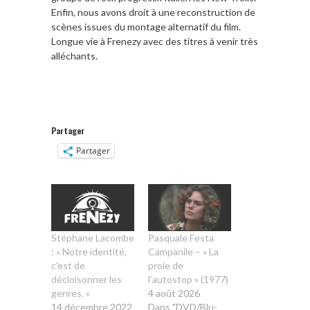
Enfin, nous avons droit à une reconstruction de
scènes issues du montage alternatif du film.
Longue vie à Frenezy avec des titres à venir très
alléchants.
Partager
Partager
Stéphane Lacombe
Pasquale Festa
: « Notre identité,
Campanile – « La
c’est de
proie de
décloisonner les
l’autostop » (1977)
genres. »
4 août 2026
14 décembre 2022
Dans "DVD/Blu-