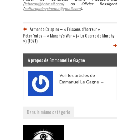
(
lebornu@hotmail.com
) ou Olivier Rossignot
(
culturopoingcinema@gmail.com
).
Armando Crispino – « Frissons d’horreur »
Peter Yates – « Murphy’s War » (« La Guerre de Murphy
») (1971)
A propos de Emmanuel Le Gagne
Voir les articles de
Emmanuel Le Gagne
→
Dans la même catégorie