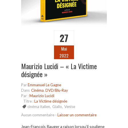
27
Mai
2022
Maurizio Lucidi – « La Victime
désignée »
Par
Emmanuel Le Gagne
Dans
Cinéma
,
DVD/Blu-Ray
Par :
Maurizio Lucidi
Titre :
La Victime désignée
cinéma italien
,
Giallo
,
Venise
Aucun commentaire
-
Laisser un commentaire
Jean-François Rauger a raison lorsqu’il souligne