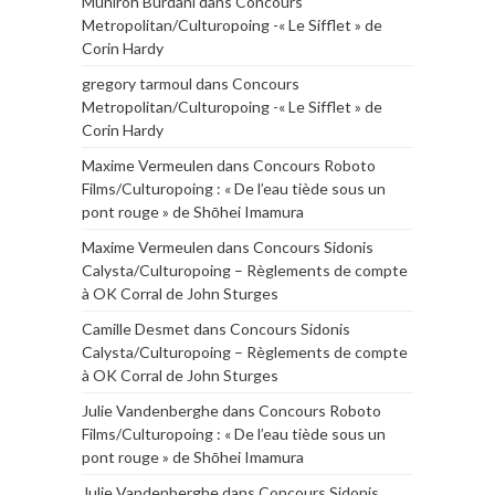
Muniroh Burdani
dans
Concours
Metropolitan/Culturopoing -« Le Sifflet » de
Corin Hardy
gregory tarmoul
dans
Concours
Metropolitan/Culturopoing -« Le Sifflet » de
Corin Hardy
Maxime Vermeulen
dans
Concours Roboto
Films/Culturopoing : « De l’eau tiède sous un
pont rouge » de Shōhei Imamura
Maxime Vermeulen
dans
Concours Sidonis
Calysta/Culturopoing – Règlements de compte
à OK Corral de John Sturges
Camille Desmet
dans
Concours Sidonis
Calysta/Culturopoing – Règlements de compte
à OK Corral de John Sturges
Julie Vandenberghe
dans
Concours Roboto
Films/Culturopoing : « De l’eau tiède sous un
pont rouge » de Shōhei Imamura
Julie Vandenberghe
dans
Concours Sidonis