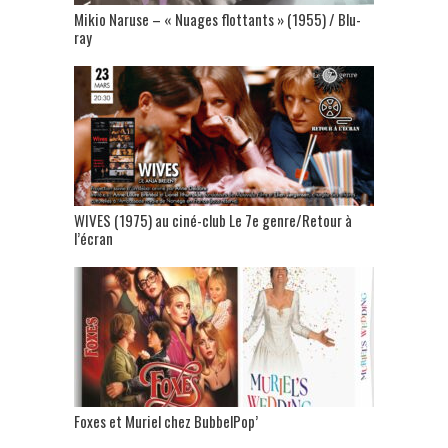
Mikio Naruse – « Nuages flottants » (1955) / Blu-
ray
WIVES (1975) au ciné-club Le 7e genre/Retour à
l’écran
Foxes et Muriel chez BubbelPop’