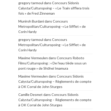
gregory tarmoul
dans
Concours Sidonis
Calysta/Culturopoing – « Le Train sifflera trois
fois » de Fred Zinneman
Muniroh Burdani
dans
Concours
Metropolitan/Culturopoing -« Le Sifflet » de
Corin Hardy
gregory tarmoul
dans
Concours
Metropolitan/Culturopoing -« Le Sifflet » de
Corin Hardy
Maxime Vermeulen
dans
Concours Roboto
Films/Culturopoing : « De l’eau tiède sous un
pont rouge » de Shōhei Imamura
Maxime Vermeulen
dans
Concours Sidonis
Calysta/Culturopoing – Règlements de compte
à OK Corral de John Sturges
Camille Desmet
dans
Concours Sidonis
Calysta/Culturopoing – Règlements de compte
à OK Corral de John Sturges