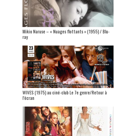
Mikio Naruse – « Nuages flottants » (1955) / Blu-
ray
WIVES (1975) au ciné-club Le 7e genre/Retour à
l’écran