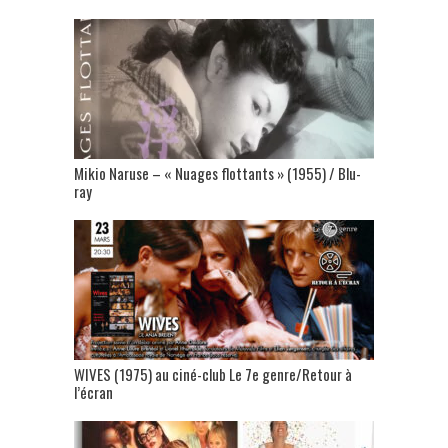
Mikio Naruse – « Nuages flottants » (1955) / Blu-
ray
WIVES (1975) au ciné-club Le 7e genre/Retour à
l’écran