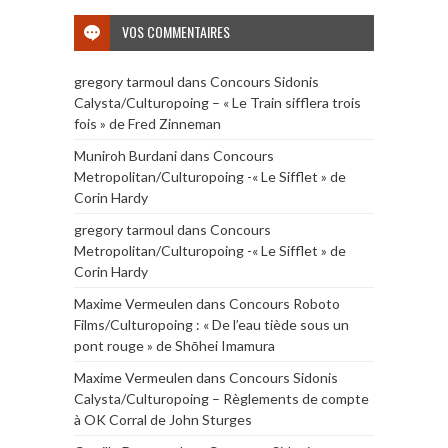
VOS COMMENTAIRES
gregory tarmoul
dans
Concours Sidonis
Calysta/Culturopoing – « Le Train sifflera trois
fois » de Fred Zinneman
Muniroh Burdani
dans
Concours
Metropolitan/Culturopoing -« Le Sifflet » de
Corin Hardy
gregory tarmoul
dans
Concours
Metropolitan/Culturopoing -« Le Sifflet » de
Corin Hardy
Maxime Vermeulen
dans
Concours Roboto
Films/Culturopoing : « De l’eau tiède sous un
pont rouge » de Shōhei Imamura
Maxime Vermeulen
dans
Concours Sidonis
Calysta/Culturopoing – Règlements de compte
à OK Corral de John Sturges