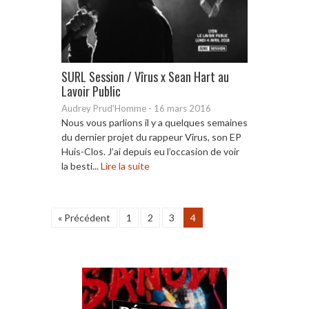
SURL Session / Vîrus x Sean Hart au
Lavoir Public
Audrey Prud'Homme
-
16 mars 2016
Nous vous parlions il y a quelques semaines
du dernier projet du rappeur Vîrus, son EP
Huis-Clos. J’ai depuis eu l’occasion de voir
la besti...
Lire la suite
« Précédent
1
2
3
4