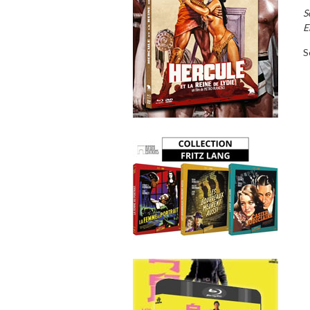
S
E
S