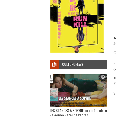
J
2
G
f
d
CULTURONEWS
c
F
E
S
LES STANCES A SOPHIE au ciné-club Le
7e genre/Retour à l’écran