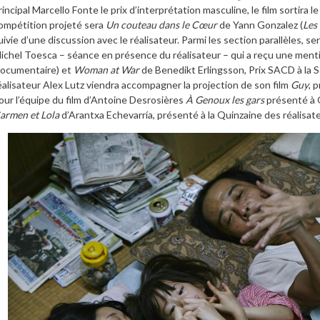
rincipal Marcello Fonte le prix d’interprétation masculine, le film sortira le 
ompétition projeté sera
Un couteau dans le Cœur
de Yann Gonzalez (
Les
uivie d’une discussion avec le réalisateur. Parmi les section parallèles, s
ichel Toesca – séance en présence du réalisateur – qui a reçu une mention
ocumentaire) et
Woman at War
de Benedikt Erlingsson, Prix SACD à la Se
éalisateur Alex Lutz viendra accompagner la projection de son film
Guy
, 
our l’équipe du film d’Antoine Desrosières
À Genoux les gars
présenté à Q
armen et Lola
d’Arantxa Echevarría, présenté à la Quinzaine des réalisa