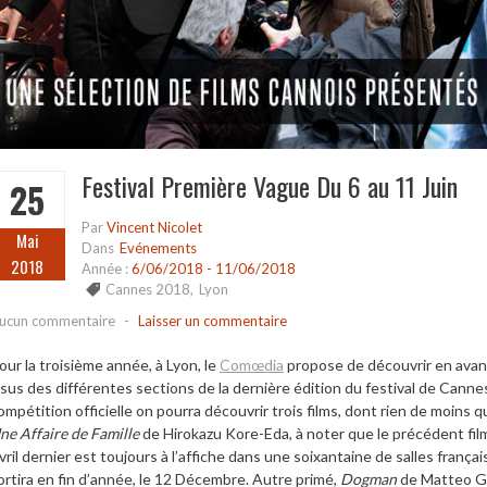
Festival Première Vague Du 6 au 11 Juin
25
Par
Vincent Nicolet
Mai
Dans
Evénements
2018
Année :
6/06/2018 - 11/06/2018
Cannes 2018
,
Lyon
ucun commentaire
-
Laisser un commentaire
our la troisième année, à Lyon, le
Comœdia
propose de découvrir en avant
ssus des différentes sections de la dernière édition du festival de Cannes
ompétition officielle on pourra découvrir trois films, dont rien de moins 
ne Affaire de Famille
de Hirokazu Kore-Eda, à noter que le précédent fil
vril dernier est toujours à l’affiche dans une soixantaine de salles frança
ortira en fin d’année, le 12 Décembre. Autre primé,
Dogman
de Matteo Ga