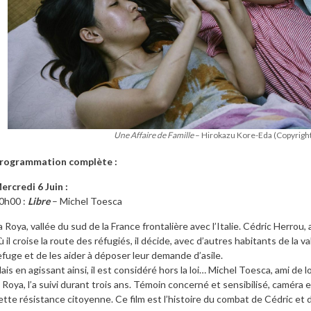
Une Affaire de Famille
– Hirokazu Kore-Eda (Copyrigh
rogrammation complète :
ercredi 6 Juin :
0h00 :
Libre
– Michel Toesca
a Roya, vallée du sud de la France frontalière avec l’Italie. Cédric Herrou, a
ù il croise la route des réfugiés, il décide, avec d’autres habitants de la vall
efuge et de les aider à déposer leur demande d’asile.
ais en agissant ainsi, il est considéré hors la loi… Michel Toesca, ami de
a Roya, l’a suivi durant trois ans. Témoin concerné et sensibilisé, caméra en 
ette résistance citoyenne. Ce film est l’histoire du combat de Cédric et 