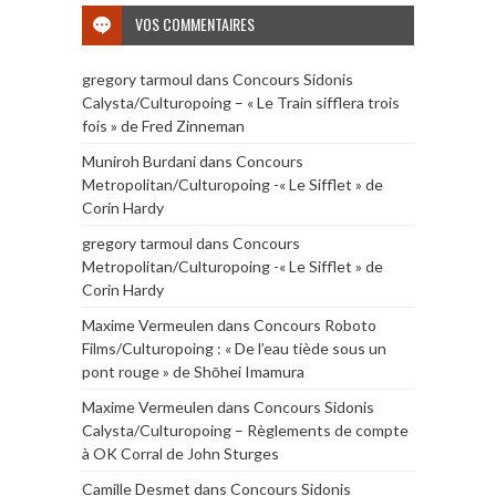
VOS COMMENTAIRES
gregory tarmoul
dans
Concours Sidonis
Calysta/Culturopoing – « Le Train sifflera trois
fois » de Fred Zinneman
Muniroh Burdani
dans
Concours
Metropolitan/Culturopoing -« Le Sifflet » de
Corin Hardy
gregory tarmoul
dans
Concours
Metropolitan/Culturopoing -« Le Sifflet » de
Corin Hardy
Maxime Vermeulen
dans
Concours Roboto
Films/Culturopoing : « De l’eau tiède sous un
pont rouge » de Shōhei Imamura
Maxime Vermeulen
dans
Concours Sidonis
Calysta/Culturopoing – Règlements de compte
à OK Corral de John Sturges
Camille Desmet
dans
Concours Sidonis