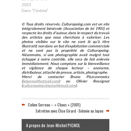
2023
Dans "Cinéma"
© Tous droits réservés. Culturopoing.com est un site
intégralement bénévole (Association de loi 1901) et
respecte les droits d’auteur, dans le respect du travail
des artistes que nous cherchons à valoriser. Les
photos visibles sur le site ne sont là qu’à titre
illustratif, non dans un but d’exploitation commerciale
et ne sont pas la propriété de Culturopoing.
Néanmoins, si une photographie avait malgré tout
échappé à notre contrôle, elle sera de fait enlevée
immédiatement. Nous comptons sur la bienveillance
et vigilance de chaque lecteur – anonyme,
distributeur, attaché de presse, artiste, photographe.
Merci de contacter Bruno Piszczorowicz
(
lebornu@hotmail.com
) ou Olivier Rossignot
(
culturopoingcinema@gmail.com
).
Coline Serreau – « Chaos » (2001)
Entretien avec Élise Girard -Sidonie au Japon
A propos de Jean-Michel PIGNOL