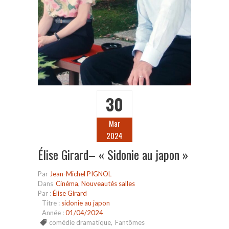
30
Mar
2024
Élise Girard– « Sidonie au japon »
Par
Jean-Michel PIGNOL
Dans
Cinéma
,
Nouveautés salles
Par :
Élise Girard
Titre :
sidonie au japon
Année :
01/04/2024
comédie dramatique
,
Fantômes