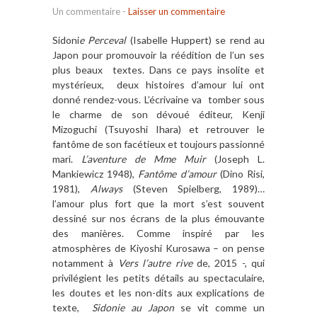
Un commentaire
-
Laisser un commentaire
Sidoni
e Perceval
(Isabelle Huppert) se rend au
Japon pour promouvoir la réédition de l’un ses
plus beaux textes. Dans ce pays insolite et
mystérieux, deux histoires d’amour lui ont
donné rendez-vous. L’écrivaine va tomber sous
le charme de son dévoué éditeur, Kenji
Mizoguchi (Tsuyoshi Ihara) et retrouver le
fantôme de son facétieux et toujours passionné
mari.
L’aventure de Mme Muir
(Joseph L.
Mankiewicz 1948),
Fantôme d’amour
(Dino Risi,
1981),
Always
(Steven Spielberg, 1989)…
l’amour plus fort que la mort s’est souvent
dessiné sur nos écrans de la plus émouvante
des manières. Comme inspiré par les
atmosphères de Kiyoshi Kurosawa – on pense
notamment à
Vers l’autre rive
de, 2015 -, qui
privilégient les petits détails au spectaculaire,
les doutes et les non-dits aux explications de
texte,
Sidonie au Japon
se vit comme un