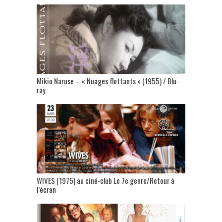
Mikio Naruse – « Nuages flottants » (1955) / Blu-
ray
WIVES (1975) au ciné-club Le 7e genre/Retour à
l’écran