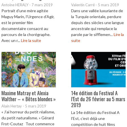
Antoine HERALY
-
7 mars 2019
Valentin Carré
-
5 mars 2019
Portrait d’une mère agitée
Dans une vallée luxuriante de
Maguy Marin, l’Urgence d’Agir,
la Turquie orientale, perdure
est le premier film
depuis des siècles une langue
documentaire consacré au
ancestrale qui remplace la
parcours de la chorégraphe.
parole par le sifflemen...
Lire la
Avec un r...
Lire la suite
suite
Maxime Matray et Alexia
14e édition du Festival A
Walther – « Bêtes blondes »
l’Est du 26 février au 5 mars
2019
Alain Hertay
-
5 mars 2019
« J’ai horreur du petit réalisme,
La 14e édition du Festival A
du petit naturalisme. » Gérard
l’Est, c’est déjà une
Frot-Coutaz Tout commence
compétition de huit films