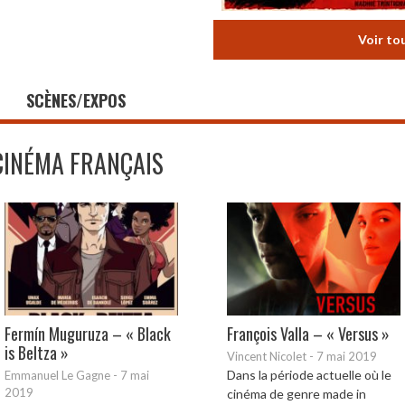
Voir to
SCÈNES/EXPOS
CINÉMA FRANÇAIS
Fermín Muguruza – « Black
François Valla – « Versus »
is Beltza »
Vincent Nicolet
-
7 mai 2019
Dans la période actuelle où le
Emmanuel Le Gagne
-
7 mai
2019
cinéma de genre made in