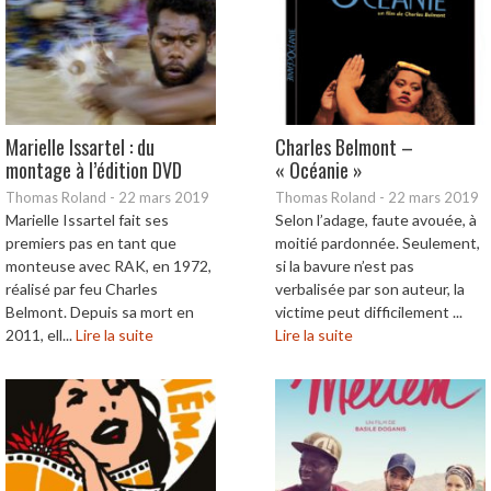
Marielle Issartel : du
Charles Belmont –
montage à l’édition DVD
« Océanie »
Thomas Roland
-
22 mars 2019
Thomas Roland
-
22 mars 2019
Marielle Issartel fait ses
Selon l’adage, faute avouée, à
premiers pas en tant que
moitié pardonnée. Seulement,
monteuse avec RAK, en 1972,
si la bavure n’est pas
réalisé par feu Charles
verbalisée par son auteur, la
Belmont. Depuis sa mort en
victime peut difficilement ...
2011, ell...
Lire la suite
Lire la suite