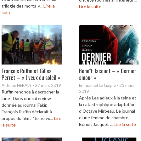
trilogie des morts-v...
Lire la
Lire la suite
suite
François Ruffin et Gilles
Benoît Jacquot – « Dernier
Perret – « J’veux du soleil »
amour »
Antoine HERALY
-
27 mars 2019
Emmanuel Le Gagne
-
25 mars
2019
Ruffin renonce à décrocher la
Après Les adieux à la reine et
lune Dans une interview
la catastrophique adaptation
donnée au journal Fakir,
d’Octave Mirbeau, Le journal
François Ruffin déclarait à
d’une femme de chambre,
propos du film : “Je ne vo...
Lire
Benoît Jacquot ...
Lire la suite
la suite