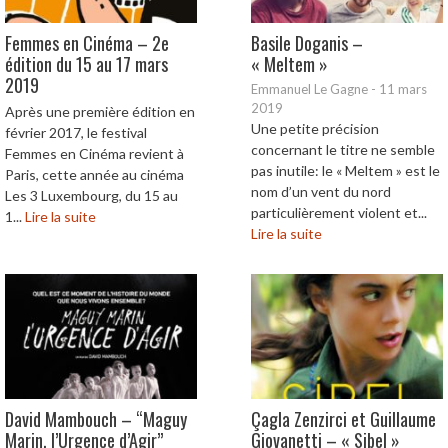
Femmes en Cinéma – 2e
Basile Doganis –
édition du 15 au 17 mars
« Meltem »
2019
Emmanuel Le Gagne
-
11 mars
2019
Après une première édition en
Une petite précision
février 2017, le festival
concernant le titre ne semble
Femmes en Cinéma revient à
pas inutile: le « Meltem » est le
Paris, cette année au cinéma
nom d’un vent du nord
Les 3 Luxembourg, du 15 au
particulièrement violent et...
1...
Lire la suite
Lire la suite
David Mambouch – “Maguy
Çagla Zenzirci et Guillaume
Marin, l’Urgence d’Agir”
Giovanetti – « Sibel »