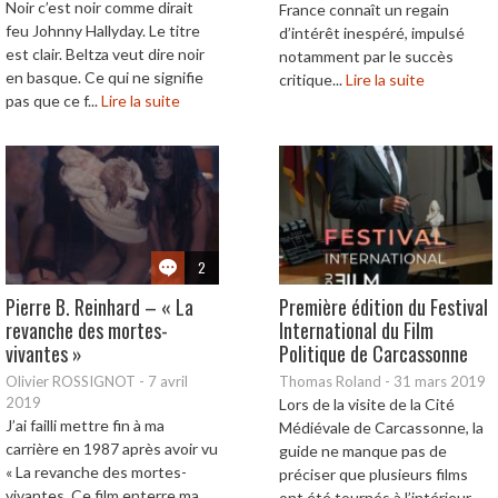
Noir c’est noir comme dirait
France connaît un regain
feu Johnny Hallyday. Le titre
d’intérêt inespéré, impulsé
est clair. Beltza veut dire noir
notamment par le succès
en basque. Ce qui ne signifie
critique...
Lire la suite
pas que ce f...
Lire la suite
2
Pierre B. Reinhard – « La
Première édition du Festival
revanche des mortes-
International du Film
vivantes »
Politique de Carcassonne
Olivier ROSSIGNOT
-
7 avril
Thomas Roland
-
31 mars 2019
2019
Lors de la visite de la Cité
J’ai failli mettre fin à ma
Médiévale de Carcassonne, la
carrière en 1987 après avoir vu
guide ne manque pas de
« La revanche des mortes-
préciser que plusieurs films
vivantes. Ce film enterre ma
ont été tournés à l’intérieur ...