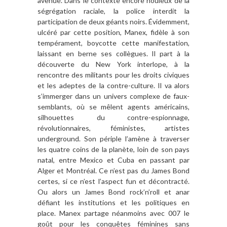
avenue. Dans le contexte encore houleux de la
ségrégation raciale, la police interdit la
participation de deux géants noirs. Évidemment,
ulcéré par cette position, Manex, fidèle à son
tempérament, boycotte cette manifestation,
laissant en berne ses collègues. Il part à la
découverte du New York interlope, à la
rencontre des militants pour les droits civiques
et les adeptes de la contre-culture. Il va alors
s’immerger dans un univers complexe de faux-
semblants, où se mêlent agents américains,
silhouettes du contre-espionnage,
révolutionnaires, féministes, artistes
underground. Son périple l’amène à traverser
les quatre coins de la planète, loin de son pays
natal, entre Mexico et Cuba en passant par
Alger et Montréal. Ce n’est pas du James Bond
certes, si ce n’est l’aspect fun et décontracté.
Ou alors un James Bond rock’n’roll et anar
défiant les institutions et les politiques en
place. Manex partage néanmoins avec 007 le
goût pour les conquêtes féminines sans