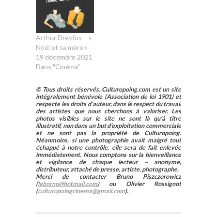
métrage, In Waves.
Présenté en
ouverture de la
Semaine de la
Arthur Dreyfus – «
Critique à Cannes,
Noël et sa mère »
le film offre au
19 décembre 2021
cinéma d’animation
Dans "Cinéma"
une belle visibilité.
« Quand j’ai
© Tous droits réservés. Culturopoing.com est un site
acheté…
intégralement bénévole (Association de loi 1901) et
respecte les droits d’auteur, dans le respect du travail
des artistes que nous cherchons à valoriser. Les
photos visibles sur le site ne sont là qu’à titre
illustratif, non dans un but d’exploitation commerciale
et ne sont pas la propriété de Culturopoing.
Néanmoins, si une photographie avait malgré tout
échappé à notre contrôle, elle sera de fait enlevée
immédiatement. Nous comptons sur la bienveillance
et vigilance de chaque lecteur – anonyme,
distributeur, attaché de presse, artiste, photographe.
Merci de contacter Bruno Piszczorowicz
(
lebornu@hotmail.com
) ou Olivier Rossignot
(
culturopoingcinema@gmail.com
).