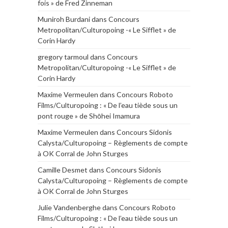
fois » de Fred Zinneman
Muniroh Burdani
dans
Concours
Metropolitan/Culturopoing -« Le Sifflet » de
Corin Hardy
gregory tarmoul
dans
Concours
Metropolitan/Culturopoing -« Le Sifflet » de
Corin Hardy
Maxime Vermeulen
dans
Concours Roboto
Films/Culturopoing : « De l’eau tiède sous un
pont rouge » de Shōhei Imamura
Maxime Vermeulen
dans
Concours Sidonis
Calysta/Culturopoing – Règlements de compte
à OK Corral de John Sturges
Camille Desmet
dans
Concours Sidonis
Calysta/Culturopoing – Règlements de compte
à OK Corral de John Sturges
Julie Vandenberghe
dans
Concours Roboto
Films/Culturopoing : « De l’eau tiède sous un