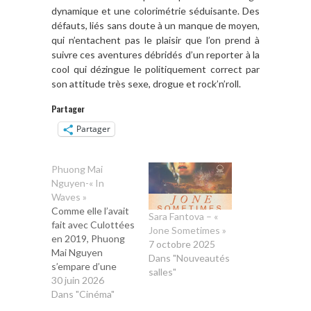
dynamique et une colorimétrie séduisante. Des
défauts, liés sans doute à un manque de moyen,
qui n’entachent pas le plaisir que l’on prend à
suivre ces aventures débridés d’un reporter à la
cool qui dézingue le politiquement correct par
son attitude très sexe, drogue et rock’n’roll.
Partager
Partager
Phuong Mai
Nguyen-« In
Waves »
Comme elle l’avait
Sara Fantova – «
fait avec Culottées
Jone Sometimes »
en 2019, Phuong
7 octobre 2025
Mai Nguyen
Dans "Nouveautés
s’empare d’une
salles"
histoire qui n’est
30 juin 2026
pas la sienne dans
Dans "Cinéma"
son premier long