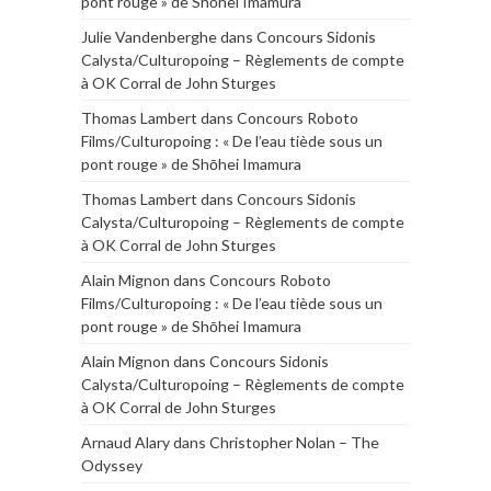
pont rouge » de Shōhei Imamura
Julie Vandenberghe
dans
Concours Sidonis
Calysta/Culturopoing – Règlements de compte
à OK Corral de John Sturges
Thomas Lambert
dans
Concours Roboto
Films/Culturopoing : « De l’eau tiède sous un
pont rouge » de Shōhei Imamura
Thomas Lambert
dans
Concours Sidonis
Calysta/Culturopoing – Règlements de compte
à OK Corral de John Sturges
Alain Mignon
dans
Concours Roboto
Films/Culturopoing : « De l’eau tiède sous un
pont rouge » de Shōhei Imamura
Alain Mignon
dans
Concours Sidonis
Calysta/Culturopoing – Règlements de compte
à OK Corral de John Sturges
Arnaud Alary
dans
Christopher Nolan – The
Odyssey