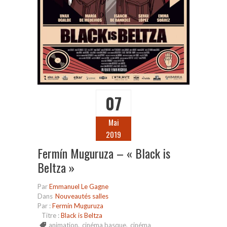
07
Mai
2019
Fermín Muguruza – « Black is
Beltza »
Par
Emmanuel Le Gagne
Dans
Nouveautés salles
Par :
Fermín Muguruza
Titre :
Black is Beltza
animation
,
cinéma basque
,
cinéma