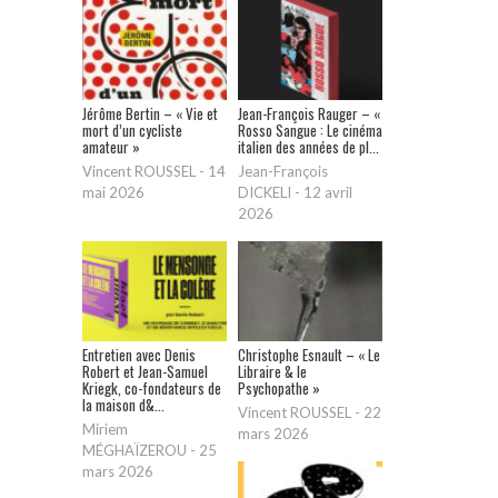
Jérôme Bertin – « Vie et
Jean-François Rauger – «
mort d’un cycliste
Rosso Sangue : Le cinéma
amateur »
italien des années de pl...
Vincent ROUSSEL
-
14
Jean-François
mai 2026
DICKELI
-
12 avril
2026
Entretien avec Denis
Christophe Esnault – « Le
Robert et Jean-Samuel
Libraire & le
Kriegk, co-fondateurs de
Psychopathe »
la maison d&...
Vincent ROUSSEL
-
22
Miriem
mars 2026
MÉGHAÏZEROU
-
25
mars 2026