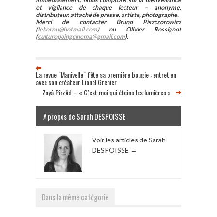
immédiatement. Nous comptons sur la bienveillance
et vigilance de chaque lecteur – anonyme,
distributeur, attaché de presse, artiste, photographe.
Merci de contacter Bruno Piszczorowicz
(
lebornu@hotmail.com
) ou Olivier Rossignot
(
culturopoingcinema@gmail.com
).
La revue "Manivelle" fête sa première bougie : entretien
avec son créateur Lionel Grenier
Zoyâ Pirzâd – « C’est moi qui éteins les lumières »
A propos de Sarah DESPOISSE
Voir les articles de Sarah
DESPOISSE
→
Dans la même catégorie