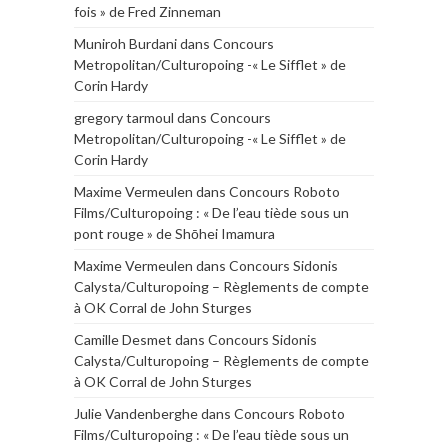
fois » de Fred Zinneman
Muniroh Burdani
dans
Concours
Metropolitan/Culturopoing -« Le Sifflet » de
Corin Hardy
gregory tarmoul
dans
Concours
Metropolitan/Culturopoing -« Le Sifflet » de
Corin Hardy
Maxime Vermeulen
dans
Concours Roboto
Films/Culturopoing : « De l’eau tiède sous un
pont rouge » de Shōhei Imamura
Maxime Vermeulen
dans
Concours Sidonis
Calysta/Culturopoing – Règlements de compte
à OK Corral de John Sturges
Camille Desmet
dans
Concours Sidonis
Calysta/Culturopoing – Règlements de compte
à OK Corral de John Sturges
Julie Vandenberghe
dans
Concours Roboto
Films/Culturopoing : « De l’eau tiède sous un