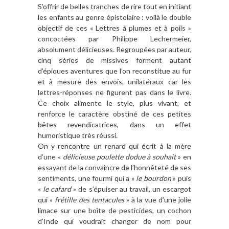
S’offrir de belles tranches de rire tout en initiant
les enfants au genre épistolaire : voilà le double
objectif de ces « Lettres à plumes et à poils »
concoctées par Philippe Lechermeier,
absolument délicieuses. Regroupées par auteur,
cinq séries de missives forment autant
d’épiques aventures que l’on reconstitue au fur
et à mesure des envois, unilatéraux car les
lettres-réponses ne figurent pas dans le livre.
Ce choix alimente le style, plus vivant, et
renforce le caractère obstiné de ces petites
bêtes revendicatrices, dans un effet
humoristique très réussi.
On y rencontre un renard qui écrit à la mère
d’une «
délicieuse poulette dodue à souhait
» en
essayant de la convaincre de l’honnêteté de ses
sentiments, une fourmi qui a «
le bourdon
» puis
«
le cafard
» de s’épuiser au travail, un escargot
qui «
frétille des tentacules
» à la vue d’une jolie
limace sur une boîte de pesticides, un cochon
d’Inde qui voudrait changer de nom pour