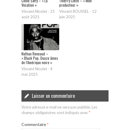
Chloé Saffy – « La
Thierry Clech – « Mon
Vocation »
producteur »
Vincent Nicolet
-
21
Vincent ROUSSEL
-
12
août 2025
juin 2025
Nathan Reneaud –
« Black Pop, Douze âmes
de l’Amérique noire »
Vincent Nicolet
-
4
mai 2025
Laisser un commentaire
Votre adresse e-mail ne sera pas publiée.
Les
champs obligatoires sont indiqués avec
*
Commentaire
*