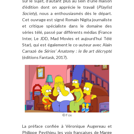
sur le sujet, d’autant plus au sein d’une maison
d’édition dont on apprécie le travail (
Playlist
Society
), nous a enthousiasmés dès le départ.
Cet ouvrage est signé Romain Nigita journaliste
et critique spécialiste dans le domaine des
séries télé, passé par différents médias (France
Inter, Le JDD, Mad Movies et aujourd’hui Télé
Star), qui est également le co-auteur avec Alain
Carrazé de
Séries’ Anatomy : le 8e art décrypté
(éditions Fantask, 2017).
© Fox
La préface confiée à Véronique Augereau et
Philippe Peythieu, les voix françaises de Marge