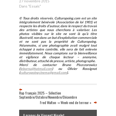
27 novembre 2015
Dans "Essais"
© Tous droits réservés. Culturopoing.com est un site
intégralement bénévole (Association de loi 1901) et
respecte les droits d’auteur, dans le respect du travail
des artistes que nous cherchons à valoriser. Les
photos visibles sur le site ne sont là qu’à titre
illustratif, non dans un but d’exploitation commerciale
et ne sont pas la propriété de Culturopoing.
Néanmoins, si une photographie avait malgré tout
échappé à notre contrôle, elle sera de fait enlevée
immédiatement. Nous comptons sur la bienveillance
et vigilance de chaque lecteur – anonyme,
distributeur, attaché de presse, artiste, photographe.
Merci de contacter Bruno Piszczorowicz
(
lebornu@hotmail.com
) ou Olivier Rossignot
(
culturopoingcinema@gmail.com
).
Rap français 2025 – Sélection
Septembre/Octobre/Novembre/Décembre
Fred Walton -« Week-end de terreur »
A propos de Vincent Nicolet