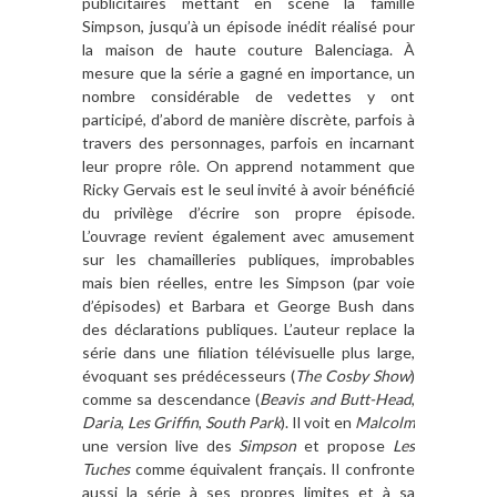
publicitaires mettant en scène la famille
Simpson, jusqu’à un épisode inédit réalisé pour
la maison de haute couture Balenciaga. À
mesure que la série a gagné en importance, un
nombre considérable de vedettes y ont
participé, d’abord de manière discrète, parfois à
travers des personnages, parfois en incarnant
leur propre rôle. On apprend notamment que
Ricky Gervais est le seul invité à avoir bénéficié
du privilège d’écrire son propre épisode.
L’ouvrage revient également avec amusement
sur les chamailleries publiques, improbables
mais bien réelles, entre les Simpson (par voie
d’épisodes) et Barbara et George Bush dans
des déclarations publiques. L’auteur replace la
série dans une filiation télévisuelle plus large,
évoquant ses prédécesseurs (
The Cosby Show
)
comme sa descendance (
Beavis and Butt-Head
,
Daria
,
Les Griffin
,
South Park
). Il voit en
Malcolm
une version live des
Simpson
et propose
Les
Tuches
comme équivalent français. Il confronte
aussi la série à ses propres limites et à sa