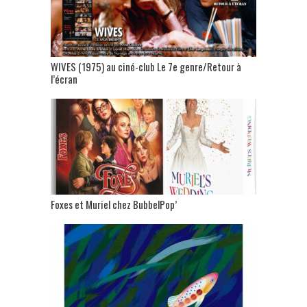
WIVES (1975) au ciné-club Le 7e genre/Retour à
l’écran
Foxes et Muriel chez BubbelPop’