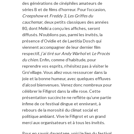
des générations de cinéphiles amateurs de
séries B et de films d’horreur. Pour l’occasion,
Creepshow
et
Freddy 3, Les Griffes du
cauchemar
, deux petits classiques des années
80, dont Melki a conçu les affiches, seront
diffusés. N’oublions pas, parmi les invités, la
présence d’Ovidie et de Laetitia Dosch qui
viennent accompagner de leur dernier film
respectif,
j’ai tiré sur Andy Warhol
et
Le Procès
du chien
. Enfin, comme d’habitude, pour
reprendre vos esprits, n’hésitez pas à visiter le
Gro’village. Vous allez vous ressourcer dans la
joie et la bonne humeur, avec quelques effluves
d’alcool bienvenues. Venez donc nombreux pour
célébrer le Fifigrot dans la ville rose. Cette
présentation succincte ne reflète qu’une partie
infime de ce festival dingue et ennivrant, à
rebours de la morosité du climat social et
politique ambiant. Vive le Fifigrot et un grand
merci aux organisateurs et à tous les invités.
Pour en savoir davantage, voici le lien du festival