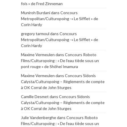
fois » de Fred Zinneman
Muniroh Burdani
dans
Concours
Metropolitan/Culturopoing -« Le Sifflet » de
Corin Hardy
gregory tarmoul
dans
Concours
Metropolitan/Culturopoing -« Le Sifflet » de
Corin Hardy
Maxime Vermeulen
dans
Concours Roboto
Films/Culturopoing : « De l’eau tiède sous un
pont rouge » de Shōhei Imamura
Maxime Vermeulen
dans
Concours Sidonis
Calysta/Culturopoing – Règlements de compte
à OK Corral de John Sturges
Camille Desmet
dans
Concours Sidonis
Calysta/Culturopoing – Règlements de compte
à OK Corral de John Sturges
Julie Vandenberghe
dans
Concours Roboto
Films/Culturopoing : « De l’eau tiède sous un