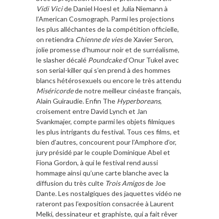
Vidi Vici
de Daniel Hoesl et Julia Niemann à
l’American Cosmograph. Parmi les projections
les plus alléchantes de la compétition officielle,
on retiendra
Chienne de vies
de Xavier Seron,
jolie promesse d’humour noir et de surréalisme,
le slasher décalé
Poundcake
d’Onur Tukel avec
son serial-killer qui s’en prend à des hommes
blancs hétérosexuels ou encore le très attendu
Miséricorde
de notre meilleur cinéaste français,
Alain Guiraudie. Enfin The
Hyperboreans
,
croisement entre David Lynch et Jan
Svankmajer, compte parmi les objets filmiques
les plus intrigants du festival. Tous ces films, et
bien d’autres, concourent pour l’Amphore d’or,
jury présidé par le couple Dominique Abel et
Fiona Gordon, à qui le festival rend aussi
hommage ainsi qu’une carte blanche avec la
diffusion du très culte
Trois Amigos
de Joe
Dante. Les nostalgiques des jaquettes vidéo ne
rateront pas l’exposition consacrée à Laurent
Melki, dessinateur et graphiste, qui a fait rêver