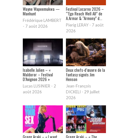
Wayne Wapeemukwa —
Festival Locarno 2026 –
Manhunt
“’Ego Reach Well All” de
A.Armar & “Armony” d...
Frédérique LAMBERT
Pierig LERAY
-
7 août
-
7 août 2026
2026
Isabelle Julien – «
Deux chefs-d’œuvre de la
Maldoror – Festival
fantasy signés Jim
D’Avignon 2026 »
Henson
Lucas LUSINIER
-
2
Jean-François
août 2026
DICKELI
-
29 juillet
2026
Gregg Araki – « I want
Gregg Araki – « The