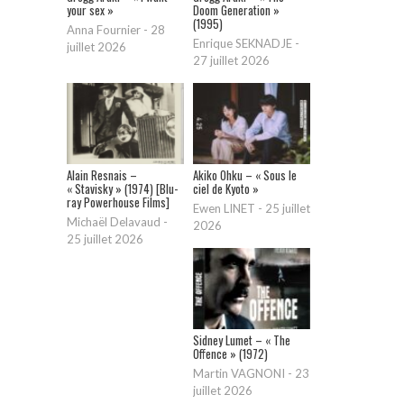
your sex »
Doom Generation »
(1995)
Anna Fournier
-
28
Enrique SEKNADJE
-
juillet 2026
27 juillet 2026
Alain Resnais –
Akiko Ohku – « Sous le
« Stavisky » (1974) [Blu-
ciel de Kyoto »
ray Powerhouse Films]
Ewen LINET
-
25 juillet
Michaël Delavaud
-
2026
25 juillet 2026
Sidney Lumet – « The
Offence » (1972)
Martin VAGNONI
-
23
juillet 2026