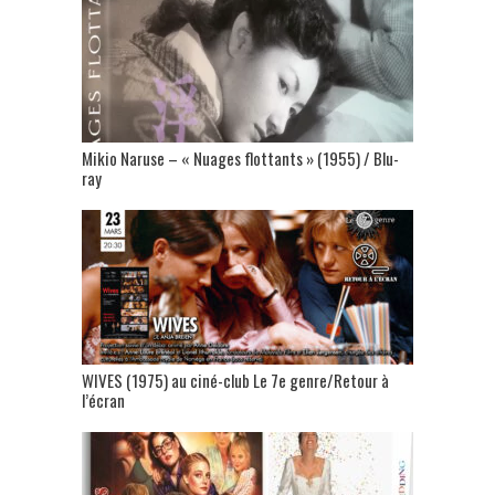
Mikio Naruse – « Nuages flottants » (1955) / Blu-
ray
WIVES (1975) au ciné-club Le 7e genre/Retour à
l’écran