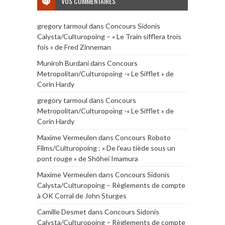
VOS COMMENTAIRES
gregory tarmoul
dans
Concours Sidonis
Calysta/Culturopoing – « Le Train sifflera trois
fois » de Fred Zinneman
Muniroh Burdani
dans
Concours
Metropolitan/Culturopoing -« Le Sifflet » de
Corin Hardy
gregory tarmoul
dans
Concours
Metropolitan/Culturopoing -« Le Sifflet » de
Corin Hardy
Maxime Vermeulen
dans
Concours Roboto
Films/Culturopoing : « De l’eau tiède sous un
pont rouge » de Shōhei Imamura
Maxime Vermeulen
dans
Concours Sidonis
Calysta/Culturopoing – Règlements de compte
à OK Corral de John Sturges
Camille Desmet
dans
Concours Sidonis
Calysta/Culturopoing – Règlements de compte