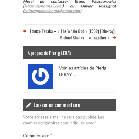
Merci de contacter Bruno Piszczorowicz
(
lebornu@hotmail.com
) ou Olivier Rossignot
(
culturopoingcinema@gmail.com
).
Tokuzo Tanaka – « The Whale God » (1962) [Blu-ray]
Michael Shanks – « Together »
A propos de Pierig LERAY
Voir les articles de Pierig
LERAY
→
Laisser un commentaire
Votre adresse e-mail ne sera pas publiée.
Les
champs obligatoires sont indiqués avec
*
Commentaire
*