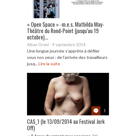
« Open Space » -m.e.s. Mathilda May-
Théâtre du Rond-Point (jusqu’au 19
octobre)...
Alban Orsini
-
9 septembre 2014
Une longue journée s’apprête à défiler
sous nos yeux : de l’arrivée des travailleurs
jusq...
Lire la suite
1
CAS_1 (le 13/09/2014 au Festival Jerk
Off)
« À force de retenir mes passions, j’ai