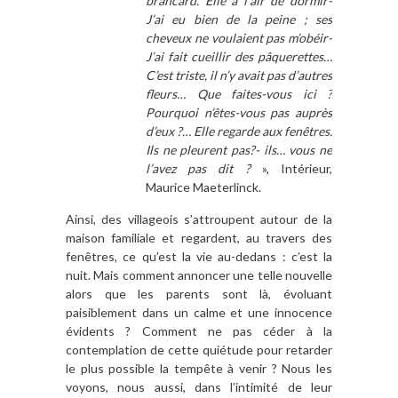
brancard. Elle a l’air de dormir-
J’ai eu bien de la peine ; ses
cheveux ne voulaient pas m’obéir-
J’ai fait cueillir des pâquerettes…
C’est triste, il n’y avait pas d’autres
fleurs… Que faites-vous ici ?
Pourquoi n’êtes-vous pas auprès
d’eux ?… Elle regarde aux fenêtres.
Ils ne pleurent pas?- ils… vous ne
l’avez pas dit ?
», Intérieur,
Maurice Maeterlinck.
Ainsi, des villageois s’attroupent autour de la
maison familiale et regardent, au travers des
fenêtres, ce qu’est la vie au-dedans : c’est la
nuit. Mais comment annoncer une telle nouvelle
alors que les parents sont là, évoluant
paisiblement dans un calme et une innocence
évidents ? Comment ne pas céder à la
contemplation de cette quiétude pour retarder
le plus possible la tempête à venir ? Nous les
voyons, nous aussi, dans l’intimité de leur