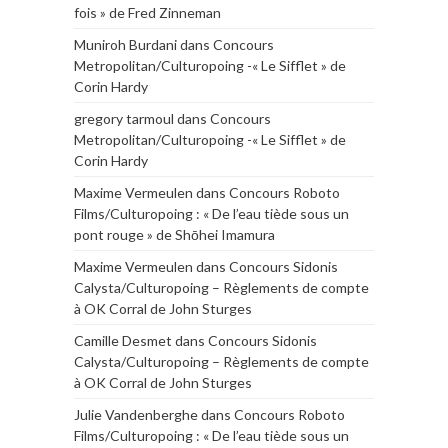
fois » de Fred Zinneman
Muniroh Burdani
dans
Concours
Metropolitan/Culturopoing -« Le Sifflet » de
Corin Hardy
gregory tarmoul
dans
Concours
Metropolitan/Culturopoing -« Le Sifflet » de
Corin Hardy
Maxime Vermeulen
dans
Concours Roboto
Films/Culturopoing : « De l’eau tiède sous un
pont rouge » de Shōhei Imamura
Maxime Vermeulen
dans
Concours Sidonis
Calysta/Culturopoing – Règlements de compte
à OK Corral de John Sturges
Camille Desmet
dans
Concours Sidonis
Calysta/Culturopoing – Règlements de compte
à OK Corral de John Sturges
Julie Vandenberghe
dans
Concours Roboto
Films/Culturopoing : « De l’eau tiède sous un