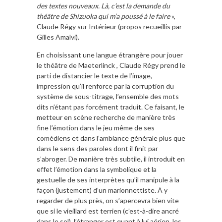
des textes nouveaux. Là, c’est la demande du
théâtre de Shizuoka qui m’a poussé à le faire
»,
Claude Régy sur Intérieur (propos recueillis par
Gilles Amalvi).
En choisissant une langue étrangère pour jouer
le théâtre de Maeterlinck , Claude Régy prend le
parti de distancier le texte de l’image,
impression qu’il renforce par la corruption du
système de sous-titrage, l’ensemble des mots
dits n’étant pas forcément traduit. Ce faisant, le
metteur en scène recherche de manière très
fine l’émotion dans le jeu même de ses
comédiens et dans l’ambiance générale plus que
dans le sens des paroles dont il finit par
s’abroger. De manière très subtile, il introduit en
effet l’émotion dans la symbolique et la
gestuelle de ses interprètes qu’il manipule à la
façon (justement) d’un marionnettiste. À y
regarder de plus près, on s’apercevra bien vite
que si le vieillard est terrien (c’est-à-dire ancré
dans le sol), l’étranger est quant à lui aérien, les