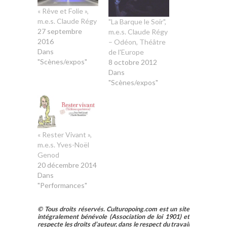
« Rêve et Folie »,
m.e.s. Claude Régy
"La Barque le Soir",
27 septembre
m.e.s. Claude Régy
2016
– Odéon, Théâtre
Dans
de l'Europe
"Scènes/expos"
8 octobre 2012
Dans
"Scènes/expos"
« Rester Vivant »,
m.e.s. Yves-Noël
Genod
20 décembre 2014
Dans
"Performances"
© Tous droits réservés. Culturopoing.com est un site
intégralement bénévole (Association de loi 1901) et
respecte les droits d’auteur, dans le respect du travail