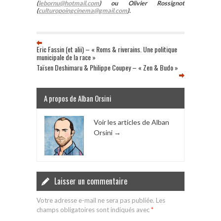
(
lebornu@hotmail.com
) ou Olivier Rossignot
(
culturopoingcinema@gmail.com
).
Eric Fassin (et alii) – « Roms & riverains. Une politique
municipale de la race »
Taïsen Deshimaru & Philippe Coupey – « Zen & Budo »
A propos de Alban Orsini
Voir les articles de Alban
Orsini
→
Laisser un commentaire
Votre adresse e-mail ne sera pas publiée.
Les
champs obligatoires sont indiqués avec
*