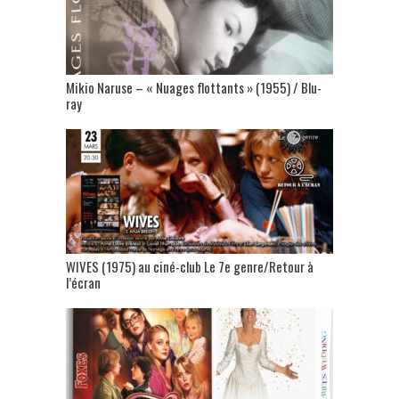
Mikio Naruse – « Nuages flottants » (1955) / Blu-
ray
WIVES (1975) au ciné-club Le 7e genre/Retour à
l’écran