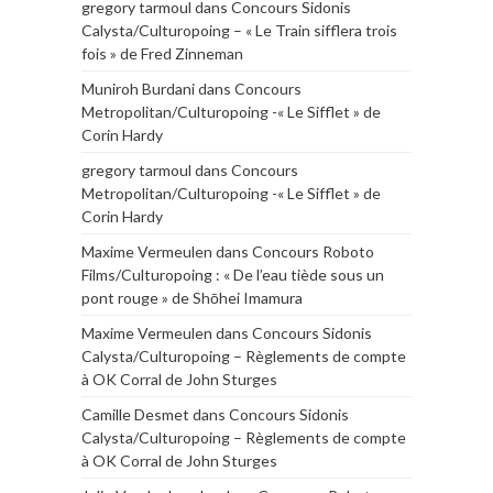
gregory tarmoul
dans
Concours Sidonis
Calysta/Culturopoing – « Le Train sifflera trois
fois » de Fred Zinneman
Muniroh Burdani
dans
Concours
Metropolitan/Culturopoing -« Le Sifflet » de
Corin Hardy
gregory tarmoul
dans
Concours
Metropolitan/Culturopoing -« Le Sifflet » de
Corin Hardy
Maxime Vermeulen
dans
Concours Roboto
Films/Culturopoing : « De l’eau tiède sous un
pont rouge » de Shōhei Imamura
Maxime Vermeulen
dans
Concours Sidonis
Calysta/Culturopoing – Règlements de compte
à OK Corral de John Sturges
Camille Desmet
dans
Concours Sidonis
Calysta/Culturopoing – Règlements de compte
à OK Corral de John Sturges