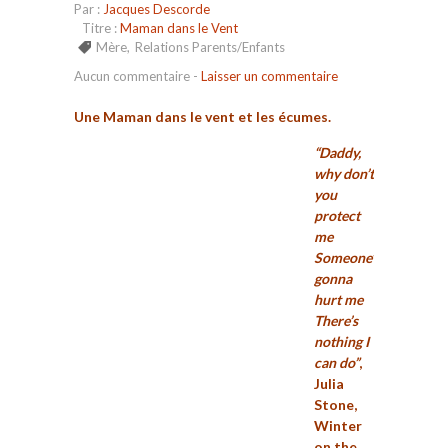
Par :
Jacques Descorde
Titre :
Maman dans le Vent
Mère
,
Relations Parents/Enfants
Aucun commentaire
-
Laisser un commentaire
Une Maman dans le vent et les écumes.
“Daddy,
why don’t
you
protect
me
Someone’s
gonna
hurt me
There’s
nothing I
can do”
,
Julia
Stone,
Winter
on the