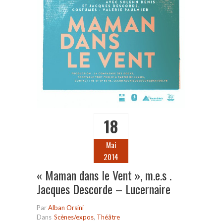
18
Mai
2014
« Maman dans le Vent », m.e.s .
Jacques Descorde – Lucernaire
Par
Alban Orsini
Dans
Scènes/expos
,
Théâtre