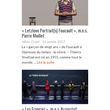
« Letzlove Portrait(s) Foucault », m.e.s.
Pierre Maillet
Alban Orsini
-
15 janvier 2017
Le « garçon de vingt ans » de Foucault à
l’épreuve du temps : le nôtre. – Thierry
Voeltzel est né en 1955, comme tout le
monde. ...
Lire la suite
« Les Français », m.e.s. Krzysztof