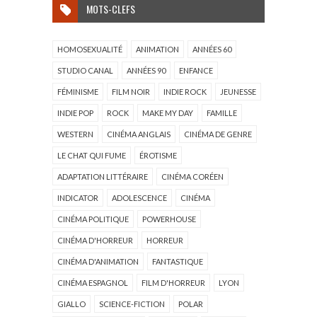
MOTS-CLEFS
HOMOSEXUALITÉ
ANIMATION
ANNÉES 60
STUDIO CANAL
ANNÉES 90
ENFANCE
FÉMINISME
FILM NOIR
INDIE ROCK
JEUNESSE
INDIE POP
ROCK
MAKE MY DAY
FAMILLE
WESTERN
CINÉMA ANGLAIS
CINÉMA DE GENRE
LE CHAT QUI FUME
ÉROTISME
ADAPTATION LITTÉRAIRE
CINÉMA CORÉEN
INDICATOR
ADOLESCENCE
CINÉMA
CINÉMA POLITIQUE
POWERHOUSE
CINÉMA D'HORREUR
HORREUR
CINÉMA D'ANIMATION
FANTASTIQUE
CINÉMA ESPAGNOL
FILM D'HORREUR
LYON
GIALLO
SCIENCE-FICTION
POLAR