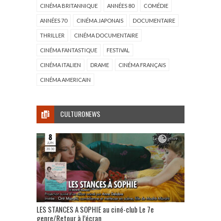
CINÉMA BRITANNIQUE
ANNÉES 80
COMÉDIE
ANNÉES 70
CINÉMA JAPONAIS
DOCUMENTAIRE
THRILLER
CINÉMA DOCUMENTAIRE
CINÉMA FANTASTIQUE
FESTIVAL
CINÉMA ITALIEN
DRAME
CINÉMA FRANÇAIS
CINÉMA AMERICAIN
CULTURONEWS
LES STANCES A SOPHIE au ciné-club Le 7e
genre/Retour à l’écran