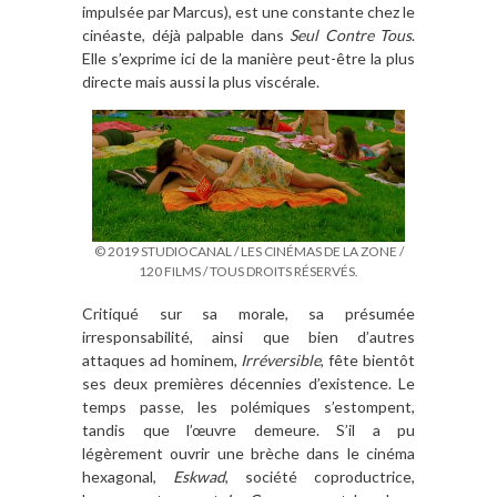
impulsée par Marcus), est une constante chez le
cinéaste, déjà palpable dans
Seul Contre Tous
.
Elle s’exprime ici de la manière peut-être la plus
directe mais aussi la plus viscérale.
© 2019 STUDIOCANAL / LES CINÉMAS DE LA ZONE /
120 FILMS / TOUS DROITS RÉSERVÉS.
Critiqué sur sa morale, sa présumée
irresponsabilité, ainsi que bien d’autres
attaques ad hominem,
Irréversible
, fête bientôt
ses deux premières décennies d’existence. Le
temps passe, les polémiques s’estompent,
tandis que l’œuvre demeure. S’il a pu
légèrement ouvrir une brèche dans le cinéma
hexagonal,
Eskwad
, société coproductrice,