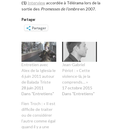
(1)
Interview
accordée à Télérama lors de la
sortie des
Promesses de l’ombre
en 2007.
Partager
Partager
Entretien avec
Jean-Gabriel
Alex de la Iglesia le
Périot : « Cette
6 juin 2011 autour
violence-là, je la
de Balada Triste
comprends… »
28 juin 2011
17 octobre 2015
Dans "Entretiens"
Dans "Entretiens"
Fien Troch : « Il est
difficile de traiter
ou de considérer
l’autre comme égal
quand il y a une