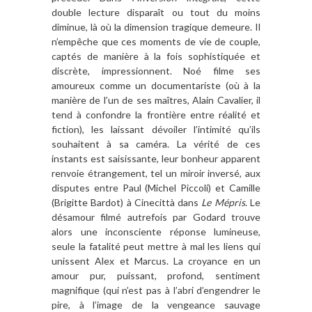
double lecture disparaît ou tout du moins
diminue, là où la dimension tragique demeure. Il
n’empêche que ces moments de vie de couple,
captés de manière à la fois sophistiquée et
discrète, impressionnent. Noé filme ses
amoureux comme un documentariste (où à la
manière de l’un de ses maîtres, Alain Cavalier, il
tend à confondre la frontière entre réalité et
fiction), les laissant dévoiler l’intimité qu’ils
souhaitent à sa caméra. La vérité de ces
instants est saisissante, leur bonheur apparent
renvoie étrangement, tel un miroir inversé, aux
disputes entre Paul (Michel Piccoli) et Camille
(Brigitte Bardot) à Cinecittà dans
Le Mépris
. Le
désamour filmé autrefois par Godard trouve
alors une inconsciente réponse lumineuse,
seule la fatalité peut mettre à mal les liens qui
unissent Alex et Marcus. La croyance en un
amour pur, puissant, profond, sentiment
magnifique (qui n’est pas à l’abri d’engendrer le
pire, à l’image de la vengeance sauvage