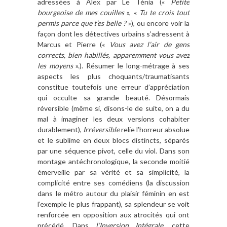
adressées à Alex par Le Ténia («
Petite
bourgeoise de mes couilles
», «
Tu te crois tout
permis parce que t’es belle ?
»), ou encore voir la
façon dont les détectives urbains s’adressent à
Marcus et Pierre («
Vous avez l’air de gens
corrects, bien habillés, apparemment vous avez
les moyens
».). Résumer le long-métrage à ses
aspects les plus choquants/traumatisants
constitue toutefois une erreur d’appréciation
qui occulte sa grande beauté. Désormais
réversible (même si, disons-le de suite, on a du
mal à imaginer les deux versions cohabiter
durablement),
Irréversible
relie l’horreur absolue
et le sublime en deux blocs distincts, séparés
par une séquence pivot, celle du viol. Dans son
montage antéchronologique, la seconde moitié
émerveille par sa vérité et sa simplicité, la
complicité entre ses comédiens (la discussion
dans le métro autour du plaisir féminin en est
l’exemple le plus frappant), sa splendeur se voit
renforcée en opposition aux atrocités qui ont
précédé. Dans
l’Inversion Intégrale
, cette