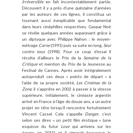
Irréversible
en fait incontestablement partie.
Découvert il y a près d’une quinzaine d’années
par les auteurs de ces lignes, il constitua un
tournant aussi inexplicable que fondamental
dans leurs cinéphilies respectives. Gaspar Noé
se révèle quelques années auparavant grâce à
un diptyque avec Philippe Nahon : le moyen-
métrage
Carne
(1991) puis sa suite en long,
Seul
contre tous
(1998). Pour ce coup d’essai il
récolta d’ailleurs le Prix de la
Semaine de la
Critique
et mention du Prix de la Jeunesse au
Festival de Cannes. Après avoir intégralement
autoproduit ces deux « points de départ » à
l’aide de sa propre société,
Les Cinémas de la
Zone
, il s’apprête en 2002 à passer à la vitesse
supérieure. Initialement, le cinéaste argentin
arrivé en France à l’âge de douze ans, a un autre
projet en tête lorsqu’il rencontre fortuitement
Vincent Cassel. Cela s’appelle
Danger
, c’est
selon ses dires « un petit film érotique » (une
esquisse du futur
Love
qui arrivera sur les
écrans en 2015) et il aimerait beaucoup le