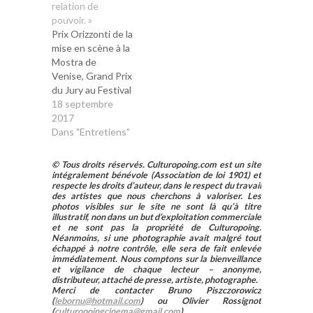
relation de
pouvoir. »
Prix Orizzonti de la
mise en scène à la
Mostra de
Venise, Grand Prix
du Jury au Festival
des Arcs, prix Arte
18 septembre
international pour
2017
le
Dans "Entretiens"
scénario pendant
le TorinoFilmLab au
© Tous droits réservés. Culturopoing.com est un site
Festival du Film de
intégralement bénévole (Association de loi 1901) et
respecte les droits d’auteur, dans le respect du travail
Turin, Prix du
des artistes que nous cherchons à valoriser. Les
Public et Prix de la
photos visibles sur le site ne sont là qu’à titre
Meilleure Musique
illustratif, non dans un but d’exploitation commerciale
et ne sont pas la propriété de Culturopoing.
au Festival de
Néanmoins, si une photographie avait malgré tout
Gand, Home se
échappé à notre contrôle, elle sera de fait enlevée
distingue par sa
immédiatement. Nous comptons sur la bienveillance
et vigilance de chaque lecteur – anonyme,
défense radicale
distributeur, attaché de presse, artiste, photographe.
de l'ado…
Merci de contacter Bruno Piszczorowicz
(
lebornu@hotmail.com
) ou Olivier Rossignot
(
culturopoingcinema@gmail.com
).