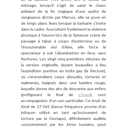
métrage, lorsqu’il s’agit de saisir le chaos
ambiant de la fin tragique d’une quête de
vengeance dictée par Marcus, elle se pose en
de longs plans fixes lorsque la barbarie s’invite
dans le cadre. Auscultant froidement la violence
physique à l’œuvre lors de la fameuse scène de
passage à tabac à coups d’extincteur ou de
l’insoutenable viol d’Alex, elle force le
spectateur à voir l’abomination en face, sans
fioritures. Les vingt-cinq premières minutes de
la version originelle, durant lesquelles a lieu
l’expédition punitive en boîte gay (le Rectum),
où s’entremêlent corps dénudés, torturés et
malmenés, baignés dans une lumière rouge,
laquelle donne des airs de descente aux enfers
(préfigurant le final de
Climax
), sont
accompagnées d’un son particulier. Ce bruit de
fond de 27 Hz5 (basse fréquence proche d’un
infrason utilisé en tant qu’instrument de
torture par la Gestapo), difficilement audible
consciemment par les êtres humains, peut