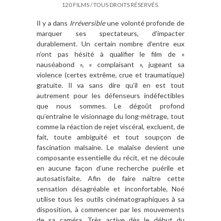
120 FILMS / TOUS DROITS RÉSERVÉS.
Il y a dans
Irréversible
une volonté profonde de
marquer ses spectateurs, d’impacter
durablement. Un certain nombre d’entre eux
n’ont pas hésité à qualifier le film de «
nauséabond », « complaisant », jugeant sa
violence (certes extrême, crue et traumatique)
gratuite. Il va sans dire qu’il en est tout
autrement pour les défenseurs indéfectibles
que nous sommes. Le dégoût profond
qu’entraîne le visionnage du long-métrage, tout
comme la réaction de rejet viscéral, excluent, de
fait, toute ambiguïté et tout soupçon de
fascination malsaine. Le malaise devient une
composante essentielle du récit, et ne découle
en aucune façon d’une recherche puérile et
autosatisfaite. Afin de faire naître cette
sensation désagréable et inconfortable, Noé
utilise tous les outils cinématographiques à sa
disposition, à commencer par les mouvements
de sa caméra. Très active dès le début du