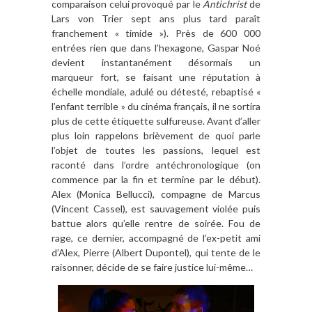
comparaison celui provoqué par le
Antichrist
de
Lars von Trier sept ans plus tard paraît
franchement « timide »). Près de 600 000
entrées rien que dans l’hexagone, Gaspar Noé
devient instantanément désormais un
marqueur fort, se faisant une réputation à
échelle mondiale, adulé ou détesté, rebaptisé «
l’enfant terrible » du cinéma français, il ne sortira
plus de cette étiquette sulfureuse. Avant d’aller
plus loin rappelons brièvement de quoi parle
l’objet de toutes les passions, lequel est
raconté dans l’ordre antéchronologique (on
commence par la fin et termine par le début).
Alex (Monica Bellucci), compagne de Marcus
(Vincent Cassel), est sauvagement violée puis
battue alors qu’elle rentre de soirée. Fou de
rage, ce dernier, accompagné de l’ex-petit ami
d’Alex, Pierre (Albert Dupontel), qui tente de le
raisonner, décide de se faire justice lui-même…