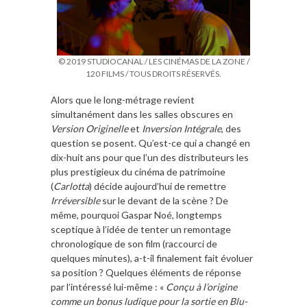
© 2019 STUDIOCANAL / LES CINÉMAS DE LA ZONE /
120 FILMS / TOUS DROITS RÉSERVÉS.
Alors que le long-métrage revient
simultanément dans les salles obscures en
Version Originelle
et
Inversion Intégrale
, des
question se posent. Qu’est-ce qui a changé en
dix-huit ans pour que l’un des distributeurs les
plus prestigieux du cinéma de patrimoine
(
Carlotta
) décide aujourd’hui de remettre
Irréversible
sur le devant de la scène ? De
même, pourquoi Gaspar Noé, longtemps
sceptique à l’idée de tenter un remontage
chronologique de son film (raccourci de
quelques minutes), a-t-il finalement fait évoluer
sa position ? Quelques éléments de réponse
par l’intéressé lui-même : «
Conçu à l’origine
comme un bonus ludique pour la sortie en Blu-