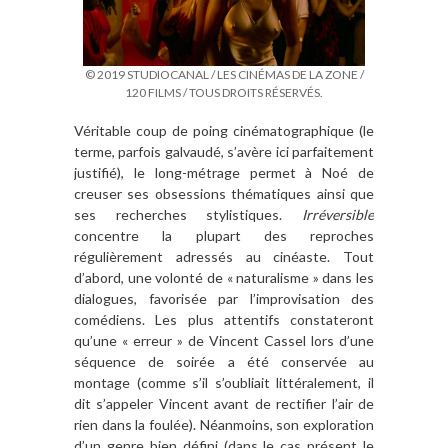
© 2019 STUDIOCANAL / LES CINÉMAS DE LA ZONE /
120 FILMS / TOUS DROITS RÉSERVÉS.
Véritable coup de poing cinématographique (le
terme, parfois galvaudé, s’avère ici parfaitement
justifié), le long-métrage permet à Noé de
creuser ses obsessions thématiques ainsi que
ses recherches stylistiques.
Irréversible
concentre la plupart des reproches
régulièrement adressés au cinéaste. Tout
d’abord, une volonté de « naturalisme » dans les
dialogues, favorisée par l’improvisation des
comédiens. Les plus attentifs constateront
qu’une « erreur » de Vincent Cassel lors d’une
séquence de soirée a été conservée au
montage (comme s’il s’oubliait littéralement, il
dit s’appeler Vincent avant de rectifier l’air de
rien dans la foulée). Néanmoins, son exploration
d’un genre bien défini (dans le cas présent le