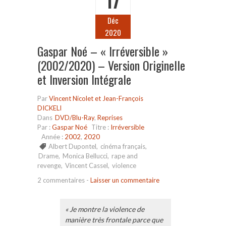
17
Déc
2020
Gaspar Noé – « Irréversible »
(2002/2020) – Version Originelle
et Inversion Intégrale
Par
Vincent Nicolet et Jean-François
DICKELI
Dans
DVD/Blu-Ray
,
Reprises
Par :
Gaspar Noé
Titre :
Irréversible
Année :
2002
,
2020
Albert Dupontel
,
cinéma français
,
Drame
,
Monica Bellucci
,
rape and
revenge
,
Vincent Cassel
,
violence
2 commentaires
-
Laisser un commentaire
« Je montre la violence de
manière très frontale parce que