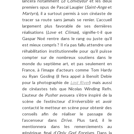
lancera notamment
Le Convoyeur
et les deux
premiers opus de Pascal Laugier (
Saint-Ange
et
Martyrs
), il a surtout permis à son cinéaste de
tracer sa route sans jamais se renier. L’accueil
largement plus favorable de ses dernières
réalisations (
Love
et
Climax
), signifie-t-il que
Gaspar Noé rentre dans le rang ou juste qu’il
est mieux compris ? Il n’a pas fallu attendre une
réhabilitation institutionnelle pour qu’il puisse
compter sur de nombreux soutiens dans le
monde du septième art, et pas seulement en
France, à l’image d’acteurs comme Tom Hardy
ou Ryan Gosling (il fera appel à Benoît Debie
pour la photographie de
Lost River
) mais aussi
de cinéastes tels que Nicolas Winding Refn.
L’auteur de
Pusher
avouera s’être inspiré de la
scène de l’extincteur d’
Irréversible
et avoir
contacté le metteur en scène pour obtenir des
conseils afin de réaliser le passage de
l’ascenseur dans
Drive
. Plus tard, il le
mentionnera dans les remerciements au
générique final d’
Only God Forgives
. Dans la