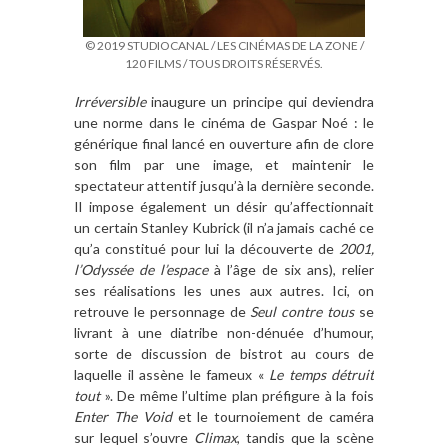
© 2019 STUDIOCANAL / LES CINÉMAS DE LA ZONE /
120 FILMS / TOUS DROITS RÉSERVÉS.
Irréversible
inaugure un principe qui deviendra
une norme dans le cinéma de Gaspar Noé : le
générique final lancé en ouverture afin de clore
son film par une image, et maintenir le
spectateur attentif jusqu’à la dernière seconde.
Il impose également un désir qu’affectionnait
un certain Stanley Kubrick (il n’a jamais caché ce
qu’a constitué pour lui la découverte de
2001,
l’Odyssée de l’espace
à l’âge de six ans), relier
ses réalisations les unes aux autres. Ici, on
retrouve le personnage de
Seul contre tous
se
livrant à une diatribe non-dénuée d’humour,
sorte de discussion de bistrot au cours de
laquelle il assène le fameux «
Le temps détruit
tout
». De même l’ultime plan préfigure à la fois
Enter The Void
et le tournoiement de caméra
sur lequel s’ouvre
Climax
, tandis que la scène