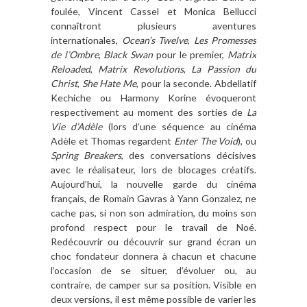
foulée, Vincent Cassel et Monica Bellucci
connaîtront plusieurs aventures
internationales,
Ocean’s Twelve
,
Les Promesses
de l’Ombre
,
Black Swan
pour le premier,
Matrix
Reloaded
,
Matrix Revolutions
,
La Passion du
Christ
,
She Hate Me
, pour la seconde. Abdellatif
Kechiche ou Harmony Korine évoqueront
respectivement au moment des sorties de
La
Vie d’Adèle
(lors d’une séquence au cinéma
Adèle et Thomas regardent
Enter The Void
), ou
Spring Breakers
, des conversations décisives
avec le réalisateur, lors de blocages créatifs.
Aujourd’hui, la nouvelle garde du cinéma
français, de Romain Gavras à Yann Gonzalez, ne
cache pas, si non son admiration, du moins son
profond respect pour le travail de Noé.
Redécouvrir ou découvrir sur grand écran un
choc fondateur donnera à chacun et chacune
l’occasion de se situer, d’évoluer ou, au
contraire, de camper sur sa position. Visible en
deux versions, il est même possible de varier les