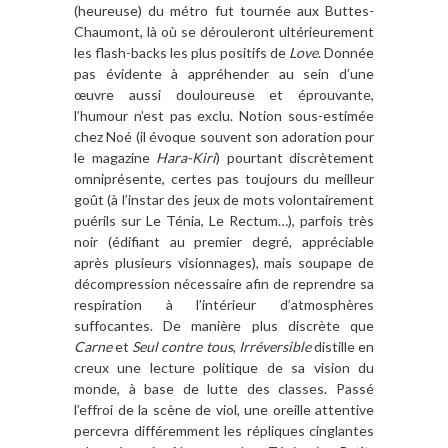
(heureuse) du métro fut tournée aux Buttes-
Chaumont, là où se dérouleront ultérieurement
les flash-backs les plus positifs de
Love
. Donnée
pas évidente à appréhender au sein d’une
œuvre aussi douloureuse et éprouvante,
l’humour n’est pas exclu. Notion sous-estimée
chez Noé (il évoque souvent son adoration pour
le magazine
Hara-Kiri
) pourtant discrètement
omniprésente, certes pas toujours du meilleur
goût (à l’instar des jeux de mots volontairement
puérils sur Le Ténia, Le Rectum…), parfois très
noir (édifiant au premier degré, appréciable
après plusieurs visionnages), mais soupape de
décompression nécessaire afin de reprendre sa
respiration à l’intérieur d’atmosphères
suffocantes. De manière plus discrète que
Carne
et
Seul contre tous
,
Irréversible
distille en
creux une lecture politique de sa vision du
monde, à base de lutte des classes. Passé
l’effroi de la scène de viol, une oreille attentive
percevra différemment les répliques cinglantes