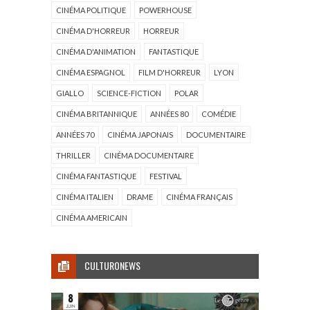
CINÉMA POLITIQUE
POWERHOUSE
CINÉMA D'HORREUR
HORREUR
CINÉMA D'ANIMATION
FANTASTIQUE
CINÉMA ESPAGNOL
FILM D'HORREUR
LYON
GIALLO
SCIENCE-FICTION
POLAR
CINÉMA BRITANNIQUE
ANNÉES 80
COMÉDIE
ANNÉES 70
CINÉMA JAPONAIS
DOCUMENTAIRE
THRILLER
CINÉMA DOCUMENTAIRE
CINÉMA FANTASTIQUE
FESTIVAL
CINÉMA ITALIEN
DRAME
CINÉMA FRANÇAIS
CINÉMA AMERICAIN
CULTURONEWS