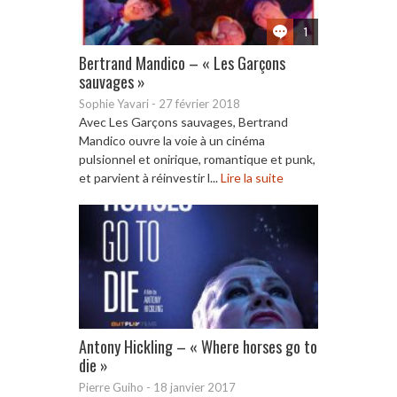
1
Bertrand Mandico – « Les Garçons
sauvages »
Sophie Yavari
-
27 février 2018
Avec Les Garçons sauvages, Bertrand
Mandico ouvre la voie à un cinéma
pulsionnel et onirique, romantique et punk,
et parvient à réinvestir l...
Lire la suite
Antony Hickling – « Where horses go to
die »
Pierre Guiho
-
18 janvier 2017