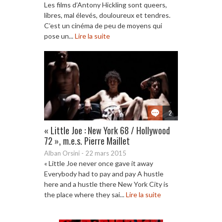
Les films d’Antony Hickling sont queers,
libres, mal élevés, douloureux et tendres.
C’est un cinéma de peu de moyens qui
pose un...
Lire la suite
2
« Little Joe : New York 68 / Hollywood
72 », m.e.s. Pierre Maillet
Alban Orsini
-
22 mars 2015
« Little Joe never once gave it away
Everybody had to pay and pay A hustle
here and a hustle there New York City is
the place where they sai...
Lire la suite