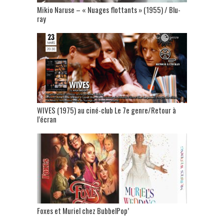
Mikio Naruse – « Nuages flottants » (1955) / Blu-
ray
WIVES (1975) au ciné-club Le 7e genre/Retour à
l’écran
Foxes et Muriel chez BubbelPop’