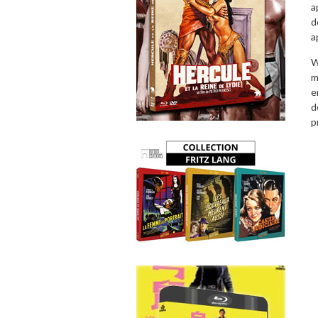
a
d
a
W
m
e
d
p