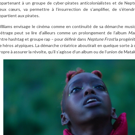
ppartenant à un groupe de cyber-pirates anticolonialistes et de Nep
eux cœurs, va permettre à l’insurrection de s’amplifier, de s’éten
ppartient aux pirates.
illiams envisage le cinéma comme en continuité de sa démarche musica
étrage peut se lire d’ailleurs comme un prolongement de l’album
Mar
ntre hashtag et groupe rap – pour définir dans
Neptune Frost
la progénit
e héros atypiques. La démarche créatrice aboutirait en quelque sorte 
ropre à assurer la révolte, qu’il s’agisse d’un album ou de l’union de Mat