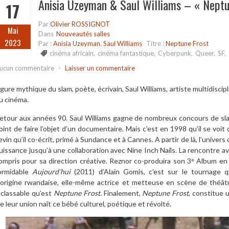
Anisia Uzeyman & Saul Williams – « Neptu
17
Par
Olivier ROSSIGNOT
Mai
Dans
Nouveautés salles
2023
Par :
Anisia Uzeyman
,
Saul Williams
Titre :
Neptune Frost
cinéma africain
,
cinéma fantastique
,
Cyberpunk
,
Queer
,
SF
,
ucun commentaire
-
Laisser un commentaire
igure mythique du slam, poète, écrivain, Saul Williams, artiste multidiscip
u cinéma.
etour aux années 90. Saul Williams gagne de nombreux concours de sla
oint de faire l’objet d’un documentaire. Mais c’est en 1998 qu’il se voit 
evin qu’il co-écrit, primé à Sundance et à Cannes. A partir de là, l’univer
uissance jusqu’à une collaboration avec Nine Inch Nails. La rencontre a
ompris pour sa direction créative. Reznor co-produira son 3
Album en 2
e
ormidable
Aujourd’hui
(2011) d’Alain Gomis, c’est sur le tournage q
’origine rwandaise, elle-même actrice et metteuse en scène de théâtr
nclassable qu’est
Neptune Frost.
Finalement,
Neptune Frost
, constitue 
e leur union naît ce bébé culturel, poétique et révolté.