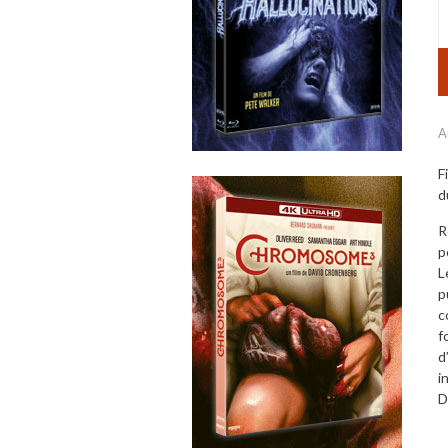
A
F
d
R
p
L
p
c
f
d
i
D