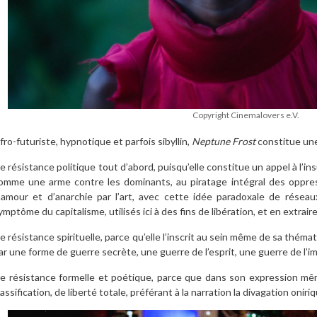
Copyright Cinemalovers e.V.
fro-futuriste, hypnotique et parfois sibyllin,
Neptune Frost
constitue une
e résistance politique tout d’abord, puisqu’elle constitue un appel à l’in
omme une arme contre les dominants, au piratage intégral des oppre
’amour et d’anarchie par l’art, avec cette idée paradoxale de résea
ymptôme du capitalisme, utilisés ici à des fins de libération, et en extrai
e résistance spirituelle, parce qu’elle l’inscrit au sein même de sa théma
ar une forme de guerre secrète, une guerre de l’esprit, une guerre de l’im
e résistance formelle et poétique, parce que dans son expression mêm
lassification, de liberté totale, préférant à la narration la divagation oniriq