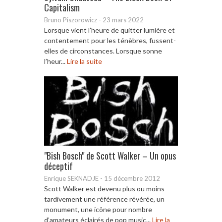
Capitalism
Bruno Piszorowicz
-
23 mars 2022
Lorsque vient l’heure de quitter lumière et
contentement pour les ténèbres, fussent-
elles de circonstances. Lorsque sonne
l’heur...
Lire la suite
"Bish Bosch" de Scott Walker – Un opus
déceptif
Enrique SEKNADJE
-
15 décembre 2012
Scott Walker est devenu plus ou moins
tardivement une référence révérée, un
monument, une icône pour nombre
d’amateurs éclairés de pop music...
Lire la