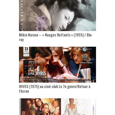
Mikio Naruse – « Nuages flottants » (1955) / Blu-
ray
WIVES (1975) au ciné-club Le 7e genre/Retour à
l’écran