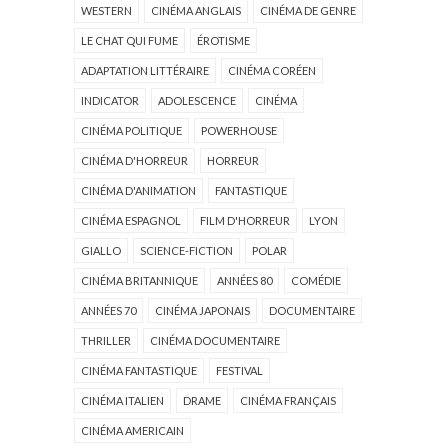
WESTERN
CINÉMA ANGLAIS
CINÉMA DE GENRE
LE CHAT QUI FUME
ÉROTISME
ADAPTATION LITTÉRAIRE
CINÉMA CORÉEN
INDICATOR
ADOLESCENCE
CINÉMA
CINÉMA POLITIQUE
POWERHOUSE
CINÉMA D'HORREUR
HORREUR
CINÉMA D'ANIMATION
FANTASTIQUE
CINÉMA ESPAGNOL
FILM D'HORREUR
LYON
GIALLO
SCIENCE-FICTION
POLAR
CINÉMA BRITANNIQUE
ANNÉES 80
COMÉDIE
ANNÉES 70
CINÉMA JAPONAIS
DOCUMENTAIRE
THRILLER
CINÉMA DOCUMENTAIRE
CINÉMA FANTASTIQUE
FESTIVAL
CINÉMA ITALIEN
DRAME
CINÉMA FRANÇAIS
CINÉMA AMERICAIN