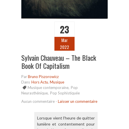
23
Mar
2022
Sylvain Chauveau – The Black
Book Of Capitalism
Par
Bruno Piszorowicz
Dans
Hors Actu
,
Musique
Musique contemporaine
,
Pop
Neurasthénique
,
Pop Sophistiquée
Aucun commentaire
-
Laisser un commentaire
Lorsque vient l’heure de quitter
lumière et contentement pour