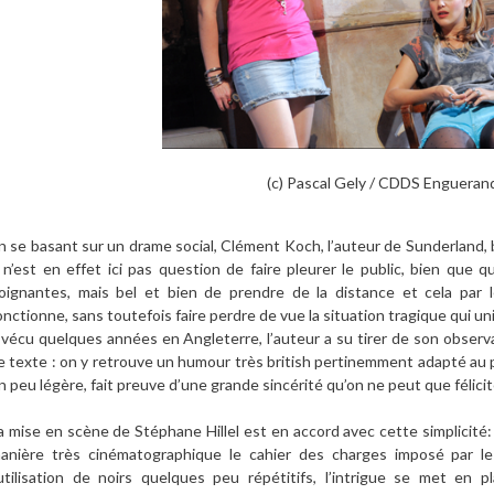
(c) Pascal Gely / CDDS Engueran
n se basant sur un drame social,
Clément Koch
, l’auteur de Sunderland,
l n’est en effet ici pas question de faire pleurer le public, bien que
oignantes, mais bel et bien de prendre de la distance et cela par l
onctionne, sans toutefois faire perdre de vue la situation tragique qui uni
 vécu quelques années en Angleterre, l’auteur a su tirer de son observat
e texte : on y retrouve un humour très british pertinemment adapté au pub
n peu légère, fait preuve d’une grande sincérité qu’on ne peut que félicit
a mise en scène de
Stéphane Hillel
est en accord avec cette simplicité:
anière très cinématographique le cahier des charges imposé par l
’utilisation de noirs quelques peu répétitifs, l’intrigue se met en p