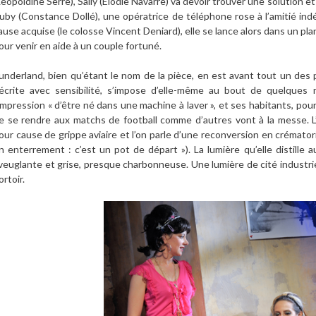
Léopoldine Serre
), Sally (
Élodie Navarre
) va devoir trouver une solution et
uby (
Constance Dollé
), une opératrice de téléphone rose à l’amitié ind
ause acquise (le colosse
Vincent Deniard
), elle se lance alors dans un p
our venir en aide à un couple fortuné.
underland, bien qu’étant le nom de la pièce, en est avant tout un des pe
écrite avec sensibilité, s’impose d’elle-même au bout de quelques 
’impression « d’être né dans une machine à laver », et ses habitants, pour
e se rendre aux matchs de football comme d’autres vont à la messe.
our cause de grippe aviaire et l’on parle d’une reconversion en crématorium
n enterrement : c’est un pot de départ »). La lumière qu’elle distille a
veuglante et grise, presque charbonneuse. Une lumière de cité industri
ortoir.