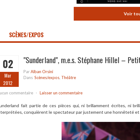
Voir to
SCÈNES/EXPOS
"Sunderland", m.e.s. Stéphane Hillel – Peti
02
Par
Alban Orsini
Mar
Dans
Scènes/expos
,
Théâtre
2012
ucun commentaire
-
Laisser un commentaire
underland
fait partie de ces pièces qui, ni brillamment écrites, ni br
nterprétées, conquièrent le spectateur par justement une honnêteté et