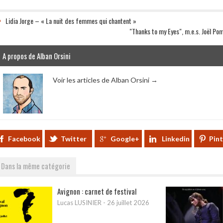
Lidia Jorge – « La nuit des femmes qui chantent »
"Thanks to my Eyes", m.e.s. Joël Po
A propos de Alban Orsini
Voir les articles de Alban Orsini
→
Facebook
Twitter
Google+
Linkedin
Pin
Dans la même catégorie
Avignon : carnet de festival
Lucas LUSINIER
-
26 juillet 2026