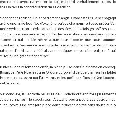
’enchainent avec rythme et la pièce prend véritablement corps l
écessaires à la concrétisation de sa décision.
e décor est réaliste (un appartement anglais modeste) et la scénograp
’avère une vraie bouffée d’oxygène puisqu’elle gomme toute prétention 
imple vérité et tout cela sans user des ficelles parfois grossières qu
ouvons-nous néanmoins reprocher les apparitions successives du pers
antôme et qui semble n’être là que pour rappeler que nous sommes 
onsistant à l’ensemble ainsi que le traitement caricatural du couple 
’autoparodie. Mais ces défauts anecdotiques ne parviennent pas à nuire
reuve d’une grande cohérence.
u niveau des références enfin, la pièce puise dans le cinéma en convoqu
ltman, Le Père Noël est une Ordure du Splendide que bien sûr les fables 
irtuoses en passant par Full Monty et les meilleurs films de Ken Loach) 
 cette pièce.
our conclure, la véritable réussite de Sunderland tient très justement à 
es personnages : le spectateur s’attache peu à peu à ses deux amies q
our survivre. Une très jolie pièce dont le succès ne fait sans doute que