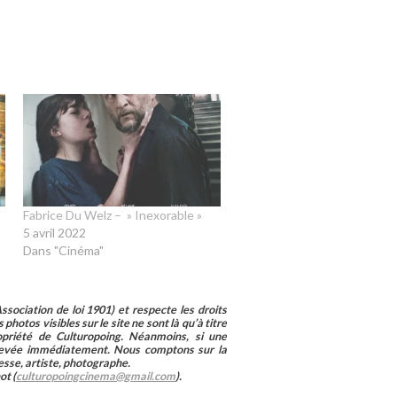
Fabrice Du Welz – » Inexorable »
5 avril 2022
Dans "Cinéma"
sociation de loi 1901) et respecte les droits
photos visibles sur le site ne sont là qu’à titre
ropriété de Culturopoing. Néanmoins, si une
enlevée immédiatement. Nous comptons sur la
esse, artiste, photographe.
ot (
culturopoingcinema@gmail.com
).