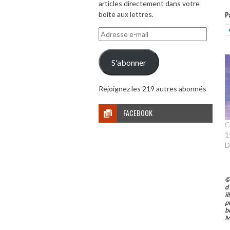
articles directement dans votre
boite aux lettres.
P
Adresse
e-
mail
S'abonner
Rejoignez les 219 autres abonnés
FACEBOOK
C
1
D
©
d
i
p
b
M