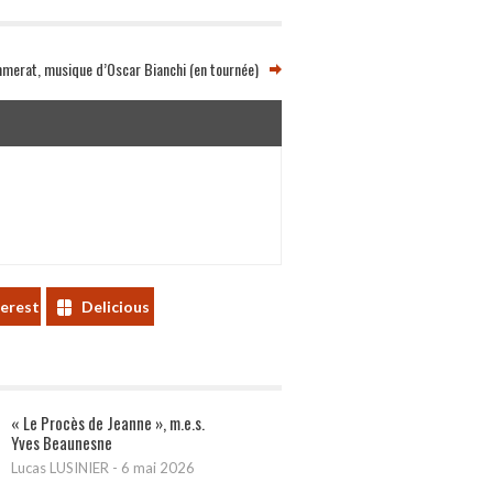
mmerat, musique d’Oscar Bianchi (en tournée)
terest
Delicious
« Le Procès de Jeanne », m.e.s.
Yves Beaunesne
Lucas LUSINIER
-
6 mai 2026