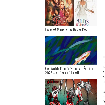
Foxes et Muriel chez BubbelPop’
E
I
p
f
Festival du Film Taïwanais – Édition
a
2026 – du 1er au 10 avril
c
u
L
m
l