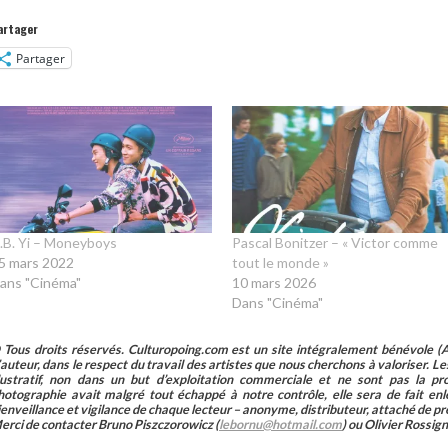
artager
Partager
.B. Yi – Moneyboys
Pascal Bonitzer – « Victor comme
5 mars 2022
tout le monde »
ans "Cinéma"
10 mars 2026
Dans "Cinéma"
 Tous droits réservés. Culturopoing.com est un site intégralement bénévole (As
’auteur, dans le respect du travail des artistes que nous cherchons à valoriser. Les 
llustratif, non dans un but d’exploitation commerciale et ne sont pas la p
hotographie avait malgré tout échappé à notre contrôle, elle sera de fait 
ienveillance et vigilance de chaque lecteur – anonyme, distributeur, attaché de pr
erci de contacter Bruno Piszczorowicz (
lebornu@hotmail.com
) ou Olivier Rossign