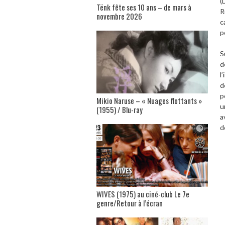
(
Tënk fête ses 10 ans – de mars à
R
novembre 2026
c
p
S
d
l
d
p
Mikio Naruse – « Nuages flottants »
u
(1955) / Blu-ray
a
d
WIVES (1975) au ciné-club Le 7e
genre/Retour à l’écran