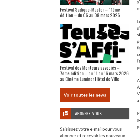
s
n
Festival Sadique-Master – 11ème
édition – du 06 au 08 mars 2026
L
s
s
p
f
c
l
Festival des Monteurs associés –
p
7ème édition – du 11 au 16 mars 2026
au Cinéma Luminor Hôtel de Ville
A
A
V
Voir toutes les news
à
ABONNEZ-VOUS
P
s
p
Saisissez votre e-mail pour vous
abonner et recevoir les nouveaux