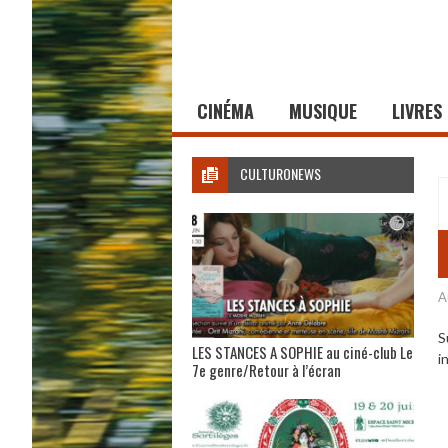
CINÉMA
MUSIQUE
LIVRES
CULTURONEWS
A
S
LES STANCES A SOPHIE au ciné-club Le
i
7e genre/Retour à l’écran