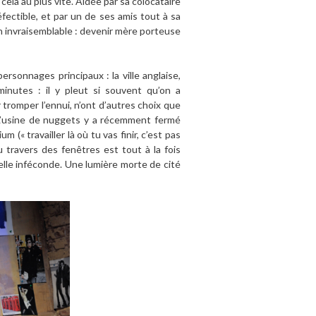
 cela au plus vite. Aidée par sa colocataire
éfectible, et par un de ses amis tout à sa
lan invraisemblable : devenir mère porteuse
rsonnages principaux : la ville anglaise,
minutes : il y pleut si souvent qu’on a
 tromper l’ennui, n’ont d’autres choix que
 L’usine de nuggets y a récemment fermé
 (« travailler là où tu vas finir, c’est pas
u travers des fenêtres est tout à la fois
elle inféconde. Une lumière morte de cité