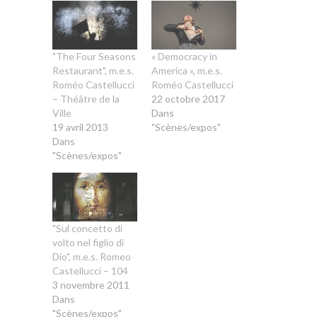
"The Four Seasons
« Democracy in
Restaurant", m.e.s.
America », m.e.s.
Roméo Castellucci
Roméo Castellucci
– Théâtre de la
22 octobre 2017
Ville
Dans
19 avril 2013
"Scènes/expos"
Dans
"Scènes/expos"
"Sul concetto di
volto nel figlio di
Dio", m.e.s. Romeo
Castellucci – 104
3 novembre 2011
Dans
"Scènes/expos"