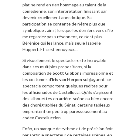
plat ne rend en rien hommage au talent de la
comédienne, son interprétation finissant par
devenir cruellement anecdotique. Sa
participation se contente de n’être plus que
symbolique : ainsi, lorsque les derniers vers « Ne
me regardez pas » résonnent, ce n’est plus
Bérénice qui les lance, mais seule Isabelle
Huppert. Et c’est ennuyeux…
Si visuellement le spectacle reste incroyable
dans ses multiples propositions, si la
composition de
Scott Gibbons
impressionne et
les costumes d’
Iris van Herpen
subjuguent, ce
spectacle comportent quelques redites pour
les afficionados de Castellucci. Qu’ils s’agissent
des silhouettes en arrière-scène ou bien encore
des chorégraphies du Sénat, certains tableaux
empruntent un peu trop paresseusement au
codex Castelluccien.
Enfin, un manque de rythme et de précision finit
par sortir le spectateur de certaines scènes, en