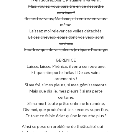
Mais voulez-vous paraître en ce désordre
extrême ?
Remettez-vous, Madame, et rentrez en vous-
même.
Laissez-moi relever ces voiles détachés,
Et ces cheveux épars dont vos yeux sont
cachés.
Souffrez que de vos pleurs je répare l’outrage.
BERENICE
Laisse, laisse, Phénice, il verra son ouvrage.
Et que m’importe, hélas ! De ces vains
ornements ?
Si ma foi, si mes pleurs, si mes gémissements,
Mais que dis-je, mes pleurs ? si ma perte
certaine,
Si ma mort toute prête enfin ne le ramène,
Dis-moi, que produiront tes secours superflus,
Et tout ce faible éclat qui ne le touche plus ?
Ainsi se pose un problème de théâtralité qui