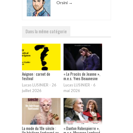
Orsini
→
Dans la même catégorie
Avignon : carnet de
« Le Procès de Jeanne »,
festival
m.e.s. Yves Beaunesne
Lucas LUSINIER
-
26
Lucas LUSINIER
-
6
juillet 2026
mai 2026
La mode du 18e siècle :
« Danton Robespierre »,
Un héritage fantasmé au
m.e.s. Morgane Lombard