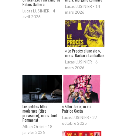
Palais Galliera
Lucas LUSINIER
-
14
Lucas LUSINIER
-
4
mars 2026
avril 2026
« Le Procès d’une vie »,
m.e.s. Barbara Lamballais
Lucas LUSINIER
-
6
mars 2026
Les petites filles
« Killer Joe », m.e.s.
modernes (titre
Patrice Costa
provisoire), m.e.s. Joël
Lucas LUSINIER
-
27
Pommerat
octobre 2025
Alban Orsini
-
18
janvier 2026