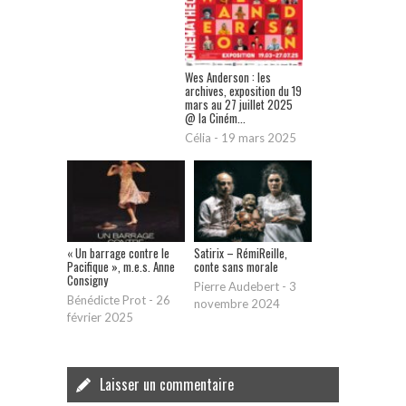
Wes Anderson : les
archives, exposition du 19
mars au 27 juillet 2025
@ la Ciném...
Célia
-
19 mars 2025
« Un barrage contre le
Satirix – RémiReille,
Pacifique », m.e.s. Anne
conte sans morale
Consigny
Pierre Audebert
-
3
Bénédicte Prot
-
26
novembre 2024
février 2025
Laisser un commentaire