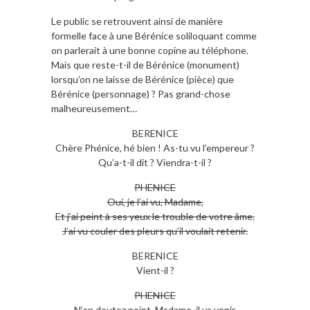
Le public se retrouvent ainsi de manière
formelle face à une Bérénice soliloquant comme
on parlerait à une bonne copine au téléphone.
Mais que reste-t-il de Bérénice (monument)
lorsqu’on ne laisse de Bérénice (pièce) que
Bérénice (personnage) ? Pas grand-chose
malheureusement…
BERENICE
Chère Phénice, hé bien ! As-tu vu l’empereur ?
Qu’a-t-il dit ? Viendra-t-il ?
PHENICE
Oui, je l’ai vu, Madame,
Et j’ai peint à ses yeux le trouble de votre âme.
J’ai vu couler des pleurs qu’il voulait retenir.
BERENICE
Vient-il ?
PHENICE
N’en doutez point, Madame, il va venir.