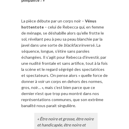
pimpante ! »
La pièce débute par un corps noir –
Vénus
hottentote
– celui de Rebecca qui, en femme
de ménage, se déshabille alors qu’elle frotte le
sol, révélant peu à peu sa peau blanchie par la
javel dans une sorte de
blackface
inversé. La
séquence, longue, s’étire sans paroles
échangées. Il s’agit pour Rebecca d’investir, par
une nudité frontale et sans artifice, tout à la fois
la scène et le regard ségrégé des spectatrices
et spectateurs. On pense alors « quelle force de
donner à voir un corps en dehors des normes,
gros, noir… », mais c’est bien parce que ce
dernier n’est que trop peu montré dans nos
représentations communes, que son extrême
banalité nous parait singulière.
« Être noire et grosse, être noire
et handicapée, être noire et