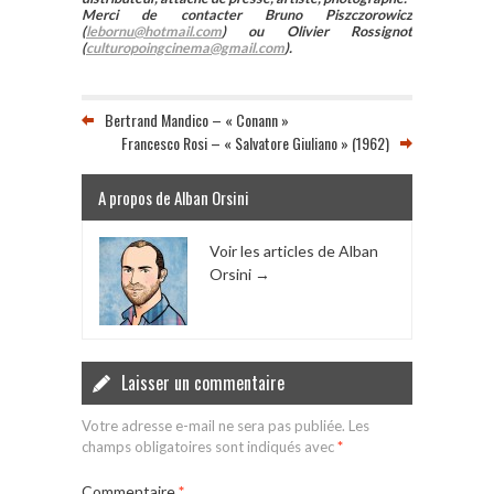
Merci de contacter Bruno Piszczorowicz
(
lebornu@hotmail.com
) ou Olivier Rossignot
(
culturopoingcinema@gmail.com
).
Bertrand Mandico – « Conann »
Francesco Rosi – « Salvatore Giuliano » (1962)
A propos de Alban Orsini
Voir les articles de Alban
Orsini
→
Laisser un commentaire
Votre adresse e-mail ne sera pas publiée.
Les
champs obligatoires sont indiqués avec
*
Commentaire
*