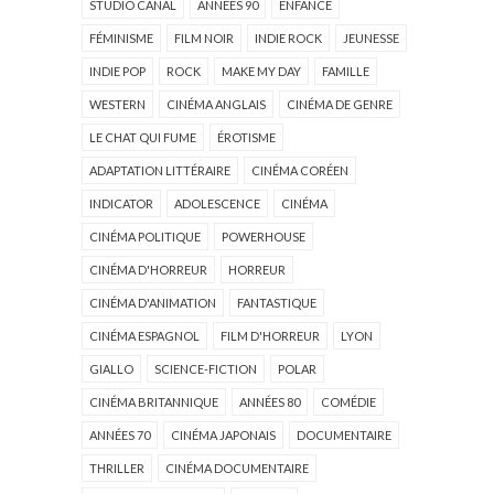
STUDIO CANAL
ANNÉES 90
ENFANCE
FÉMINISME
FILM NOIR
INDIE ROCK
JEUNESSE
INDIE POP
ROCK
MAKE MY DAY
FAMILLE
WESTERN
CINÉMA ANGLAIS
CINÉMA DE GENRE
LE CHAT QUI FUME
ÉROTISME
ADAPTATION LITTÉRAIRE
CINÉMA CORÉEN
INDICATOR
ADOLESCENCE
CINÉMA
CINÉMA POLITIQUE
POWERHOUSE
CINÉMA D'HORREUR
HORREUR
CINÉMA D'ANIMATION
FANTASTIQUE
CINÉMA ESPAGNOL
FILM D'HORREUR
LYON
GIALLO
SCIENCE-FICTION
POLAR
CINÉMA BRITANNIQUE
ANNÉES 80
COMÉDIE
ANNÉES 70
CINÉMA JAPONAIS
DOCUMENTAIRE
THRILLER
CINÉMA DOCUMENTAIRE