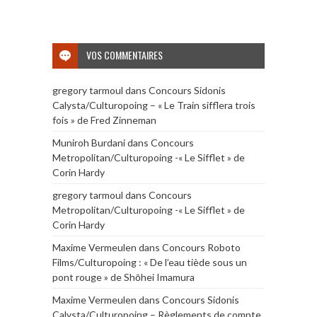
VOS COMMENTAIRES
gregory tarmoul
dans
Concours Sidonis
Calysta/Culturopoing – « Le Train sifflera trois
fois » de Fred Zinneman
Muniroh Burdani
dans
Concours
Metropolitan/Culturopoing -« Le Sifflet » de
Corin Hardy
gregory tarmoul
dans
Concours
Metropolitan/Culturopoing -« Le Sifflet » de
Corin Hardy
Maxime Vermeulen
dans
Concours Roboto
Films/Culturopoing : « De l’eau tiède sous un
pont rouge » de Shōhei Imamura
Maxime Vermeulen
dans
Concours Sidonis
Calysta/Culturopoing – Règlements de compte