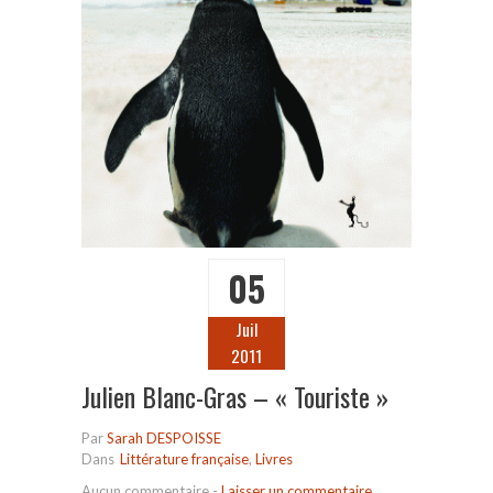
05
Juil
2011
Julien Blanc-Gras – « Touriste »
Par
Sarah DESPOISSE
Dans
Littérature française
,
Livres
Aucun commentaire
-
Laisser un commentaire