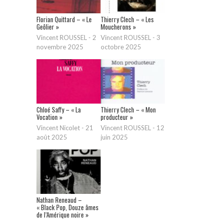
Florian Quittard – « Le
Thierry Clech – « Les
Geôlier »
Moucherons »
Vincent ROUSSEL
-
2
Vincent ROUSSEL
-
3
novembre 2025
octobre 2025
Chloé Saffy – « La
Thierry Clech – « Mon
Vocation »
producteur »
Vincent Nicolet
-
21
Vincent ROUSSEL
-
12
août 2025
juin 2025
Nathan Reneaud –
« Black Pop, Douze âmes
de l’Amérique noire »