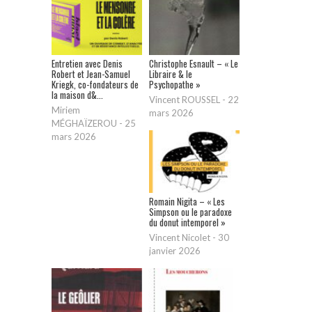
Entretien avec Denis
Christophe Esnault – « Le
Robert et Jean-Samuel
Libraire & le
Kriegk, co-fondateurs de
Psychopathe »
la maison d&...
Vincent ROUSSEL
-
22
Miriem
mars 2026
MÉGHAÏZEROU
-
25
mars 2026
Romain Nigita – « Les
Simpson ou le paradoxe
du donut intemporel »
Vincent Nicolet
-
30
janvier 2026