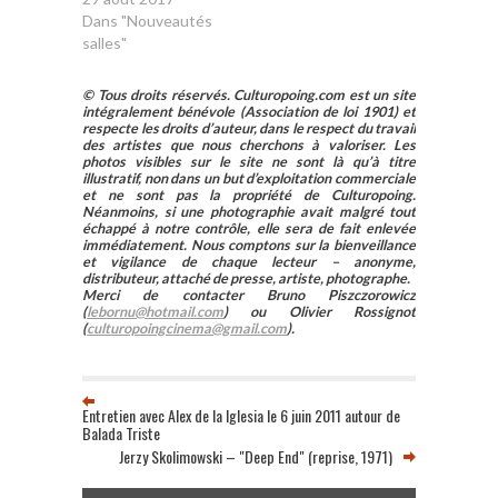
Dans "Nouveautés
salles"
© Tous droits réservés. Culturopoing.com est un site
intégralement bénévole (Association de loi 1901) et
respecte les droits d’auteur, dans le respect du travail
des artistes que nous cherchons à valoriser. Les
photos visibles sur le site ne sont là qu’à titre
illustratif, non dans un but d’exploitation commerciale
et ne sont pas la propriété de Culturopoing.
Néanmoins, si une photographie avait malgré tout
échappé à notre contrôle, elle sera de fait enlevée
immédiatement. Nous comptons sur la bienveillance
et vigilance de chaque lecteur – anonyme,
distributeur, attaché de presse, artiste, photographe.
Merci de contacter Bruno Piszczorowicz
(
lebornu@hotmail.com
) ou Olivier Rossignot
(
culturopoingcinema@gmail.com
).
Entretien avec Alex de la Iglesia le 6 juin 2011 autour de
Balada Triste
Jerzy Skolimowski – "Deep End" (reprise, 1971)