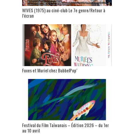
WIVES (1975) au ciné-club Le 7e genre/Retour à
l’écran
Foxes et Muriel chez BubbelPop’
Festival du Film Taïwanais – Édition 2026 – du 1er
au 10 avril