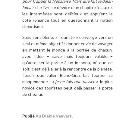
pour frapper la Népalaise. Mais que fait le dalaï-
lama ?
» Le livre se dévore d’un chapitre à l’autre,
les intermèdes sont délicieux et appuient le
côté romancé tout en questionnant la notion
d’exotisme.
Sans sensiblerie, « Touriste » converge vers un
seul et même objectif : donner envie de voyager
en mettant le monde à la portée de chacun,
avec l’idée – naïve mais toujours valable –
qu’adresser la parole à un inconnu, où que ce
soit, c’est déjà aller à la rencontre de la planète.
Tandis que Julien Blanc-Gras fait tourner sa
mappemonde : «
je ne fais que passer »
, le plus
novice des touristes peut déjà passer la porte
de chez lui.
Publié
Au Diable Vauvert
.