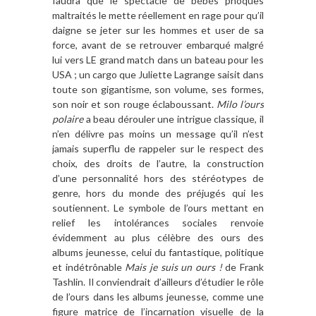
faudra que le spectacle de bébés phoques
maltraités le mette réellement en rage pour qu’il
daigne se jeter sur les hommes et user de sa
force, avant de se retrouver embarqué malgré
lui vers LE grand match dans un bateau pour les
USA ; un cargo que Juliette Lagrange saisit dans
toute son gigantisme, son volume, ses formes,
son noir et son rouge éclaboussant.
Milo l’ours
polaire
a beau dérouler une intrigue classique, il
n’en délivre pas moins un message qu’il n’est
jamais superflu de rappeler sur le respect des
choix, des droits de l’autre, la construction
d’une personnalité hors des stéréotypes de
genre, hors du monde des préjugés qui les
soutiennent. Le symbole de l’ours mettant en
relief les intolérances sociales renvoie
évidemment au plus célèbre des ours des
albums jeunesse, celui du fantastique, politique
et indétrônable
Mais je suis un ours !
de Frank
Tashlin. Il conviendrait d’ailleurs d’étudier le rôle
de l’ours dans les albums jeunesse, comme une
figure matrice de l’incarnation visuelle de la