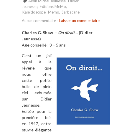
Albin Michel Jeunesse
,
Didier
Jeunesse
,
Editions MeMo
,
Kaléidoscope
,
Memo
,
Sarbacane
Aucun commentaire
-
Laisser un commentaire
Charles G. Shaw –
On dirait…
(Didier
Jeunesse)
Age conseillé : 3 – 5 ans
C’est un joli
appel à la
rêverie que
nous offre
cette petite
bulle de plein
ciel exhumée
par Didier
Jeunesse.
Editée pour la
première fois
en 1947, cette
œuvre élégante