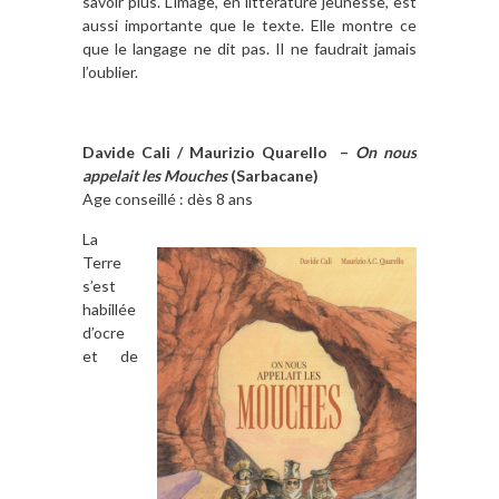
savoir plus. L’image, en littérature jeunesse, est
aussi importante que le texte. Elle montre ce
que le langage ne dit pas. Il ne faudrait jamais
l’oublier.
Davide Cali / Maurizio Quarello –
On nous
appelait les Mouches
(Sarbacane)
Age conseillé : dès 8 ans
La
Terre
s’est
habillée
d’ocre
et de