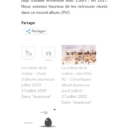
déjà travaillé ensemble avec
Cours !
en 2017.
Nous sommes heureux de les retrouver réunis
dans ce nouvel album. (P.V.)
Partager
Partager
La crème de la
La crème de la
crème – choix
crème : vive l’été
d’albums jeunesse
#2 – Chroniques
juillet 2019
album jeunesse
17 juillet 2019
(avril-juillet)
Dans "Jeunesse"
27 juillet 2023
Dans "Jeunesse"