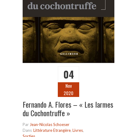
04
Nov
2020
Fernando A. Flores – « Les larmes
du Cochontruffe »
Par
Jean-Nicolas Schoeser
Dans
Littérature Etrangère
,
Livres
,
Sorties