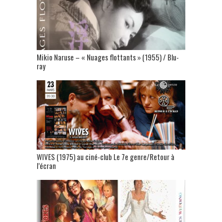
Mikio Naruse – « Nuages flottants » (1955) / Blu-
ray
WIVES (1975) au ciné-club Le 7e genre/Retour à
l’écran