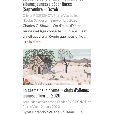
albums jeunesse déconfinées
(Septembre – Octob...
Olivier ROSSIGNOT, Pierre Vax et Jean-
Nicolas Schoeser
-
2 novembre 2020
Charles G. Shaw – On dirait… (Didier
Jeunesse) Age conseillé : 3 – 5 ans C’est
un joli appel à la rêverie que nous offre ...
Lire la suite
La crème de la crème – choix d’albums
jeunesse février 2020
Jean-Nicolas Schoeser, Olivier ROSSIGNOT et
Pierre Vax
-
2 mars 2020
Sylvia Borando / Valérie Rouzeau – Oh !