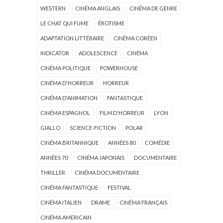
WESTERN
CINÉMA ANGLAIS
CINÉMA DE GENRE
LE CHAT QUI FUME
ÉROTISME
ADAPTATION LITTÉRAIRE
CINÉMA CORÉEN
INDICATOR
ADOLESCENCE
CINÉMA
CINÉMA POLITIQUE
POWERHOUSE
CINÉMA D'HORREUR
HORREUR
CINÉMA D'ANIMATION
FANTASTIQUE
CINÉMA ESPAGNOL
FILM D'HORREUR
LYON
GIALLO
SCIENCE-FICTION
POLAR
CINÉMA BRITANNIQUE
ANNÉES 80
COMÉDIE
ANNÉES 70
CINÉMA JAPONAIS
DOCUMENTAIRE
THRILLER
CINÉMA DOCUMENTAIRE
CINÉMA FANTASTIQUE
FESTIVAL
CINÉMA ITALIEN
DRAME
CINÉMA FRANÇAIS
CINÉMA AMERICAIN