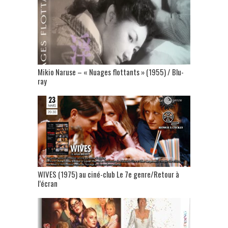
Mikio Naruse – « Nuages flottants » (1955) / Blu-
ray
WIVES (1975) au ciné-club Le 7e genre/Retour à
l’écran