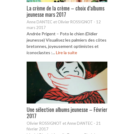
La crème de la crème – choix d’albums
jeunesse mars 2017
Anne DANTEC et Olivier ROSSIGNOT
-
12
mars 2017
Andrée Prigent – Poto le chien (Didier
jeunesse) Visualisez les palmiers des côtes
bretonnes, joyeusement optimistes et
iconoclastes :...
Lire la suite
Une sélection albums jeunesse – Février
2017
Olivier ROSSIGNOT et Anne DANTEC
-
21
février 2017