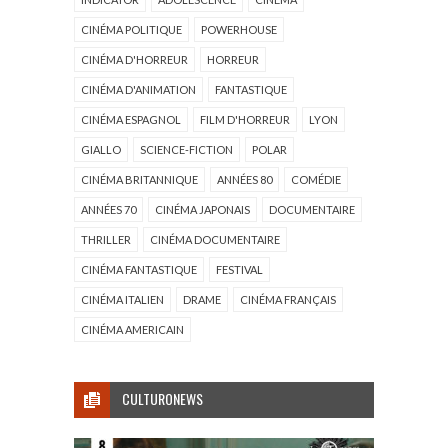
CINÉMA POLITIQUE
POWERHOUSE
CINÉMA D'HORREUR
HORREUR
CINÉMA D'ANIMATION
FANTASTIQUE
CINÉMA ESPAGNOL
FILM D'HORREUR
LYON
GIALLO
SCIENCE-FICTION
POLAR
CINÉMA BRITANNIQUE
ANNÉES 80
COMÉDIE
ANNÉES 70
CINÉMA JAPONAIS
DOCUMENTAIRE
THRILLER
CINÉMA DOCUMENTAIRE
CINÉMA FANTASTIQUE
FESTIVAL
CINÉMA ITALIEN
DRAME
CINÉMA FRANÇAIS
CINÉMA AMERICAIN
CULTURONEWS