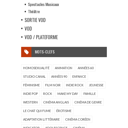
Spectacles Musicaux
Théâtre
SORTIE VOD
VOD
VOD / PLATEFORME
MOTS-CLEFS
HOMOSEXUALITÉ
ANIMATION
ANNÉES 60
STUDIO CANAL
ANNÉES 90
ENFANCE
FÉMINISME
FILM NOIR
INDIE ROCK
JEUNESSE
INDIE POP
ROCK
MAKE MY DAY
FAMILLE
WESTERN
CINÉMA ANGLAIS
CINÉMA DE GENRE
LE CHAT QUI FUME
ÉROTISME
ADAPTATION LITTÉRAIRE
CINÉMA CORÉEN
INDICATOR
ADOLESCENCE
CINÉMA