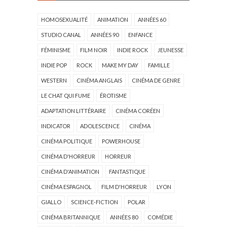
HOMOSEXUALITÉ
ANIMATION
ANNÉES 60
STUDIO CANAL
ANNÉES 90
ENFANCE
FÉMINISME
FILM NOIR
INDIE ROCK
JEUNESSE
INDIE POP
ROCK
MAKE MY DAY
FAMILLE
WESTERN
CINÉMA ANGLAIS
CINÉMA DE GENRE
LE CHAT QUI FUME
ÉROTISME
ADAPTATION LITTÉRAIRE
CINÉMA CORÉEN
INDICATOR
ADOLESCENCE
CINÉMA
CINÉMA POLITIQUE
POWERHOUSE
CINÉMA D'HORREUR
HORREUR
CINÉMA D'ANIMATION
FANTASTIQUE
CINÉMA ESPAGNOL
FILM D'HORREUR
LYON
GIALLO
SCIENCE-FICTION
POLAR
CINÉMA BRITANNIQUE
ANNÉES 80
COMÉDIE