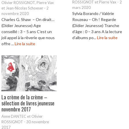
ROSSIGNOT et Pierre Vax
-
2
Olivier ROSSIGNOT, Pierre Vax
mars 2020
et Jean-Nicolas Schoeser
-
2
Sylvia Borando / Valérie
novembre 2020
Charles G. Shaw – On dirait…
Rouzeau – Oh ! Regarde
(Didier Jeunesse) Age
(Didier Jeunesse) Tranche
conseillé : 3 – 5 ans C’est un
d’âge : 0 – 3 ans A la lecture
joli appel à la rêverie que nous
d’albums po...
Lire la suite
offre ...
Lire la suite
La crème de la crème –
sélection de livres jeunesse
novembre 2017
Anne DANTEC et Olivier
ROSSIGNOT
-
30 novembre
2017