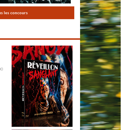
us les concours
00