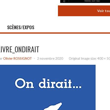
Voir to
SCÈNES/EXPOS
LIVRE_ONDIRAIT
ar
Olivier ROSSIGNOT
-
2 novembre 2020
Original Image size:
400 × 5