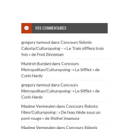
VOS COMMENTAIRES
gregory tarmoul
dans
Concours Sidonis
Calysta/Culturopoing – « Le Train sifflera trois
fois » de Fred Zinneman
Muniroh Burdani
dans
Concours
Metropolitan/Culturopoing -« Le Sifflet » de
Corin Hardy
gregory tarmoul
dans
Concours
Metropolitan/Culturopoing -« Le Sifflet » de
Corin Hardy
Maxime Vermeulen
dans
Concours Roboto
Films/Culturopoing : « De l’eau tiède sous un
pont rouge » de Shōhei Imamura
Maxime Vermeulen
dans
Concours Sidonis