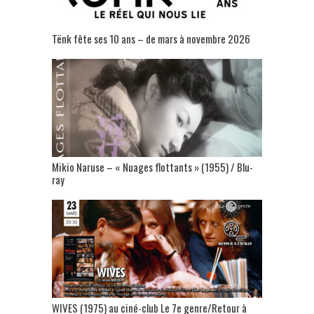
Tënk fête ses 10 ans – de mars à novembre 2026
Mikio Naruse – « Nuages flottants » (1955) / Blu-
ray
WIVES (1975) au ciné-club Le 7e genre/Retour à