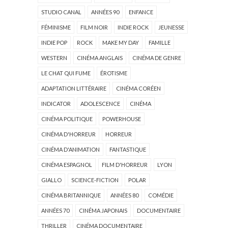
STUDIO CANAL
ANNÉES 90
ENFANCE
FÉMINISME
FILM NOIR
INDIE ROCK
JEUNESSE
INDIE POP
ROCK
MAKE MY DAY
FAMILLE
WESTERN
CINÉMA ANGLAIS
CINÉMA DE GENRE
LE CHAT QUI FUME
ÉROTISME
ADAPTATION LITTÉRAIRE
CINÉMA CORÉEN
INDICATOR
ADOLESCENCE
CINÉMA
CINÉMA POLITIQUE
POWERHOUSE
CINÉMA D'HORREUR
HORREUR
CINÉMA D'ANIMATION
FANTASTIQUE
CINÉMA ESPAGNOL
FILM D'HORREUR
LYON
GIALLO
SCIENCE-FICTION
POLAR
CINÉMA BRITANNIQUE
ANNÉES 80
COMÉDIE
ANNÉES 70
CINÉMA JAPONAIS
DOCUMENTAIRE
THRILLER
CINÉMA DOCUMENTAIRE