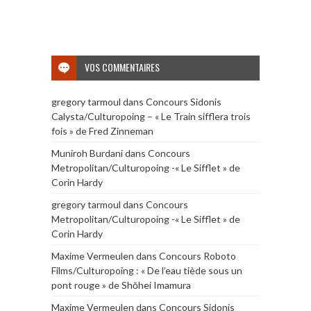
VOS COMMENTAIRES
gregory tarmoul
dans
Concours Sidonis
Calysta/Culturopoing – « Le Train sifflera trois
fois » de Fred Zinneman
Muniroh Burdani
dans
Concours
Metropolitan/Culturopoing -« Le Sifflet » de
Corin Hardy
gregory tarmoul
dans
Concours
Metropolitan/Culturopoing -« Le Sifflet » de
Corin Hardy
Maxime Vermeulen
dans
Concours Roboto
Films/Culturopoing : « De l’eau tiède sous un
pont rouge » de Shōhei Imamura
Maxime Vermeulen
dans
Concours Sidonis