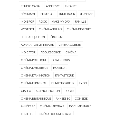
STUDIO CANAL
ANNÉES 90
ENFANCE
FÉMINISME
FILM NOIR
INDIE ROCK
JEUNESSE
INDIE POP
ROCK
MAKE MY DAY
FAMILLE
WESTERN
CINÉMA ANGLAIS
CINÉMA DE GENRE
LE CHAT QUI FUME
ÉROTISME
ADAPTATION LITTÉRAIRE
CINÉMA CORÉEN
INDICATOR
ADOLESCENCE
CINÉMA
CINÉMA POLITIQUE
POWERHOUSE
CINÉMA D'HORREUR
HORREUR
CINÉMA D'ANIMATION
FANTASTIQUE
CINÉMA ESPAGNOL
FILM D'HORREUR
LYON
GIALLO
SCIENCE-FICTION
POLAR
CINÉMA BRITANNIQUE
ANNÉES 80
COMÉDIE
ANNÉES 70
CINÉMA JAPONAIS
DOCUMENTAIRE
THRILLER
CINÉMA DOCUMENTAIRE