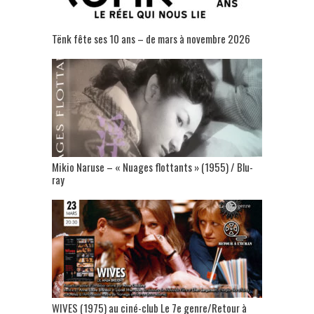
Tënk fête ses 10 ans – de mars à novembre 2026
Mikio Naruse – « Nuages flottants » (1955) / Blu-
ray
WIVES (1975) au ciné-club Le 7e genre/Retour à