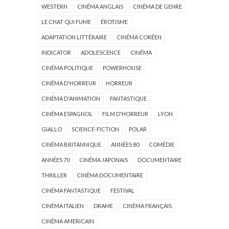
WESTERN
CINÉMA ANGLAIS
CINÉMA DE GENRE
LE CHAT QUI FUME
ÉROTISME
ADAPTATION LITTÉRAIRE
CINÉMA CORÉEN
INDICATOR
ADOLESCENCE
CINÉMA
CINÉMA POLITIQUE
POWERHOUSE
CINÉMA D'HORREUR
HORREUR
CINÉMA D'ANIMATION
FANTASTIQUE
CINÉMA ESPAGNOL
FILM D'HORREUR
LYON
GIALLO
SCIENCE-FICTION
POLAR
CINÉMA BRITANNIQUE
ANNÉES 80
COMÉDIE
ANNÉES 70
CINÉMA JAPONAIS
DOCUMENTAIRE
THRILLER
CINÉMA DOCUMENTAIRE
CINÉMA FANTASTIQUE
FESTIVAL
CINÉMA ITALIEN
DRAME
CINÉMA FRANÇAIS
CINÉMA AMERICAIN