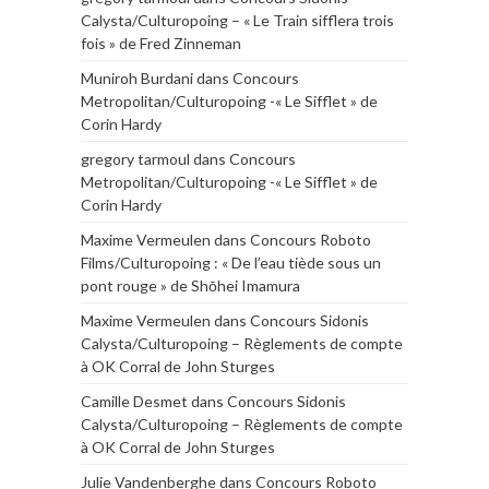
Calysta/Culturopoing – « Le Train sifflera trois
fois » de Fred Zinneman
Muniroh Burdani
dans
Concours
Metropolitan/Culturopoing -« Le Sifflet » de
Corin Hardy
gregory tarmoul
dans
Concours
Metropolitan/Culturopoing -« Le Sifflet » de
Corin Hardy
Maxime Vermeulen
dans
Concours Roboto
Films/Culturopoing : « De l’eau tiède sous un
pont rouge » de Shōhei Imamura
Maxime Vermeulen
dans
Concours Sidonis
Calysta/Culturopoing – Règlements de compte
à OK Corral de John Sturges
Camille Desmet
dans
Concours Sidonis
Calysta/Culturopoing – Règlements de compte
à OK Corral de John Sturges
Julie Vandenberghe
dans
Concours Roboto