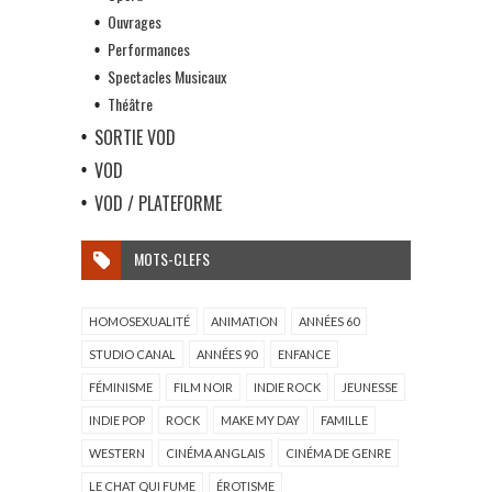
Ouvrages
Performances
Spectacles Musicaux
Théâtre
SORTIE VOD
VOD
VOD / PLATEFORME
MOTS-CLEFS
HOMOSEXUALITÉ
ANIMATION
ANNÉES 60
STUDIO CANAL
ANNÉES 90
ENFANCE
FÉMINISME
FILM NOIR
INDIE ROCK
JEUNESSE
INDIE POP
ROCK
MAKE MY DAY
FAMILLE
WESTERN
CINÉMA ANGLAIS
CINÉMA DE GENRE
LE CHAT QUI FUME
ÉROTISME