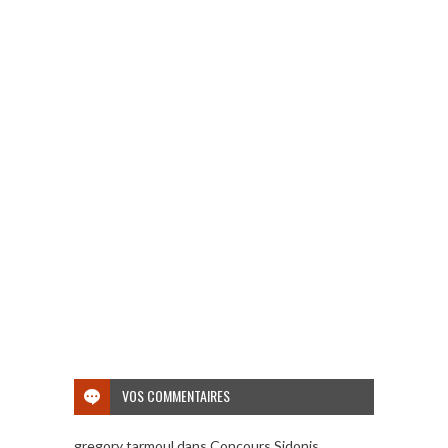
VOS COMMENTAIRES
gregory tarmoul
dans
Concours Sidonis