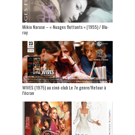
Mikio Naruse – « Nuages flottants » (1955) / Blu-
ray
WIVES (1975) au ciné-club Le 7e genre/Retour à
l’écran