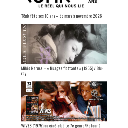
Tënk fête ses 10 ans – de mars à novembre 2026
Mikio Naruse – « Nuages flottants » (1955) / Blu-
ray
WIVES (1975) au ciné-club Le 7e genre/Retour à