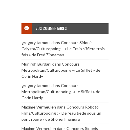
VOS COMMENTAIRES
gregory tarmoul
dans
Concours Sidonis
Calysta/Culturopoing – « Le Train sifflera trois
fois » de Fred Zinneman
Muniroh Burdani
dans
Concours
Metropolitan/Culturopoing -« Le Sifflet » de
Corin Hardy
gregory tarmoul
dans
Concours
Metropolitan/Culturopoing -« Le Sifflet » de
Corin Hardy
Maxime Vermeulen
dans
Concours Roboto
Films/Culturopoing : « De l’eau tiède sous un
pont rouge » de Shōhei Imamura
Maxime Vermeulen
dans
Concours Sidonis