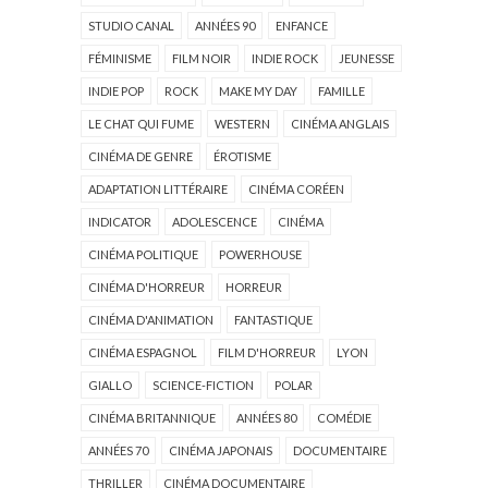
STUDIO CANAL
ANNÉES 90
ENFANCE
FÉMINISME
FILM NOIR
INDIE ROCK
JEUNESSE
INDIE POP
ROCK
MAKE MY DAY
FAMILLE
LE CHAT QUI FUME
WESTERN
CINÉMA ANGLAIS
CINÉMA DE GENRE
ÉROTISME
ADAPTATION LITTÉRAIRE
CINÉMA CORÉEN
INDICATOR
ADOLESCENCE
CINÉMA
CINÉMA POLITIQUE
POWERHOUSE
CINÉMA D'HORREUR
HORREUR
CINÉMA D'ANIMATION
FANTASTIQUE
CINÉMA ESPAGNOL
FILM D'HORREUR
LYON
GIALLO
SCIENCE-FICTION
POLAR
CINÉMA BRITANNIQUE
ANNÉES 80
COMÉDIE
ANNÉES 70
CINÉMA JAPONAIS
DOCUMENTAIRE
THRILLER
CINÉMA DOCUMENTAIRE