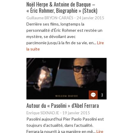
Noël Herpe & Antoine de Baeque –
« Éric Rohmer, Biographie » (Stock)
Guillaume BRYON-CARAËS
-
24 janvier 2015
Derrière ses films, longtemps la
personnalité d’Éric Rohmer est restée un
mystère, se dévoilant avec
parcimonie jusqu’à la fin de sa vie, en...
Lire
la suite
3
Autour du « Pasolini » d’Abel Ferrara
Enrique SEKNADJE
-
19 janvier 2015
Pasolini aujourd’hui Pier Paolo Pasolini est
toujours d’actualité, dans l’actualité.
Ferrara la nourrit à sa manière en mê...
Lire