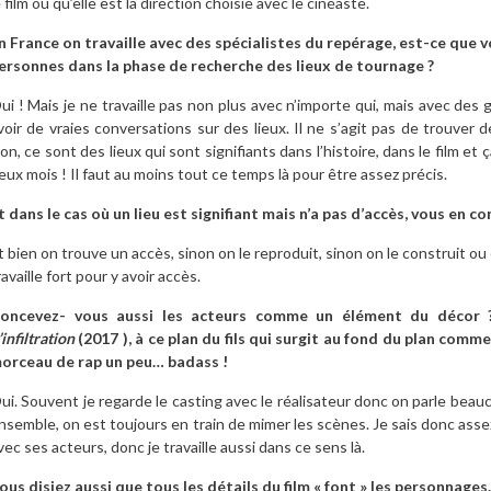
e film ou qu’elle est la direction choisie avec le cinéaste.
n France on travaille avec des spécialistes du repérage, est-ce que v
ersonnes dans la phase de recherche des lieux de tournage ?
ui ! Mais je ne travaille pas non plus avec n’importe qui, mais avec des
voir de vraies conversations sur des lieux. Il ne s’agit pas de trouver de
on, ce sont des lieux qui sont signifiants dans l’histoire, dans le film 
eux mois ! Il faut au moins tout ce temps là pour être assez précis.
t dans le cas où un lieu est signifiant mais n’a pas d’accès, vous en co
t bien on trouve un accès, sinon on le reproduit, sinon on le construit ou
ravaille fort pour y avoir accès.
oncevez- vous aussi les acteurs comme un élément du décor
’infiltration
(2017 ), à ce plan du fils qui surgit au fond du plan co
orceau de rap un peu… badass !
ui. Souvent je regarde le casting avec le réalisateur donc on parle beauc
nsemble, on est toujours en train de mimer les scènes. Je sais donc assez b
vec ses acteurs, donc je travaille aussi dans ce sens là.
ous disiez aussi que tous les détails du film « font » les personnage