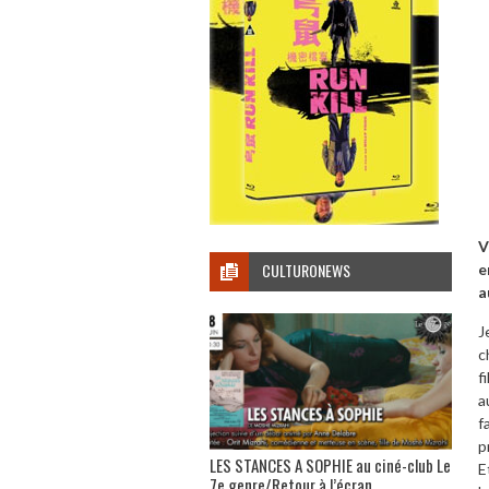
V
CULTURONEWS
e
a
J
c
f
a
f
p
LES STANCES A SOPHIE au ciné-club Le
E
7e genre/Retour à l’écran