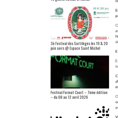
l
E
p
O
a
N
d
3è Festival des Sortilèges les 19 & 20
juin soirs @ Espace Saint Michel
E
E
t
C
d
m
Festival Format Court – 7ème édition
– du 08 au 12 avril 2026
O
e
a
V