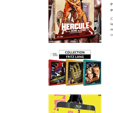
P
p
C
l
m
c