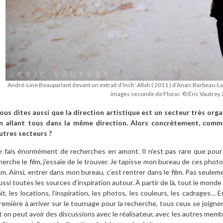
André-Line Beauparlant devant un extrait d’Inch’ Allah ( 2011 ) d’Anaïs Barbeau-La
images seconde de Florac © Éric Vautrey
ous dites aussi que la direction artistique est un secteur très or
n allant tous dans la même direction. Alors concrètement, comme
utres secteurs ?
e fais énormément de recherches en amont. Il n’est pas rare que pour 
herche le film, j’essaie de le trouver. Je tapisse mon bureau de ces pho
ilm. Ainsi, entrer dans mon bureau, c’est rentrer dans le film. Pas seuleme
ussi toutes les sources d’inspiration autour. À partir de là, tout le mond
ait, les locations, l’inspiration, les photos, les couleurs, les cadrages… 
remière à arriver sur le tournage pour la recherche, tous ceux se joignen
t on peut avoir des discussions avec le réalisateur, avec les autres membr