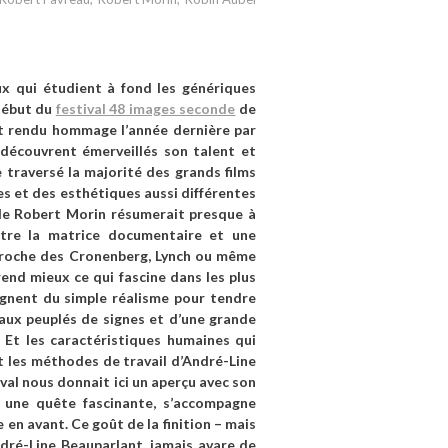
ux qui étudient à fond les génériques
 début du
festival 48 images seconde
de
t rendu hommage l’année dernière par
découvrent émerveillés son talent et
e traversé la majorité des grands films
es et des esthétiques aussi différentes
 de Robert Morin résumerait presque à
entre la matrice documentaire et une
pproche des Cronenberg, Lynch ou même
end mieux ce qui fascine dans les plus
oignent du simple réalisme pour tendre
aux peuplés de signes et d’une grande
. Et les caractéristiques humaines qui
et les méthodes de travail d’André-Line
val nous donnait ici un aperçu avec son
, une quête fascinante, s’accompagne
en avant. Ce goût de la finition – mais
ndré-Line Beauparlant, jamais avare de