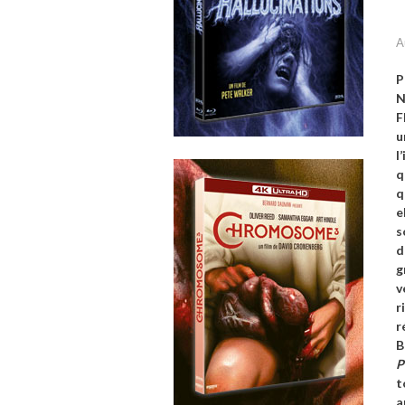
A
P
N
F
u
l
q
q
e
s
d
g
v
r
r
B
P
t
a