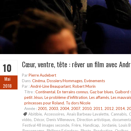
Cœur, ventre, tête : rêver un film avec And
10
Par
Pierre Audebert
Mai
Dans
Cinéma
,
Dossiers/Hommages
,
Evénements
2018
Par :
André-Line Beauparlant
,
Robert Morin
Titre :
Continental
,
En terrains connus
,
Gaz bar blues
,
Guibord s
petit Jésus
,
Le problème d'infiltration
,
Les affamés
,
Les mauvai
princesses pour Roland
,
Tu dors Nicole
Année :
2001
,
2003
,
2004
,
2007
,
2010
,
2011
,
2012
,
2014
,
2
Abitibie
,
Accessoires
,
Anaïs Barbeau-Lavalette
,
Cannabis
,
vidéo
,
Décor
,
Denis Villeneuve
,
Direction artistique
,
documenta
Festival 48 images seconde
,
Frère
,
Handicap
,
Jordanie
,
Louis B
Personnages
,
Philippe Falardeau
,
Photo
,
Production
,
Québec
,