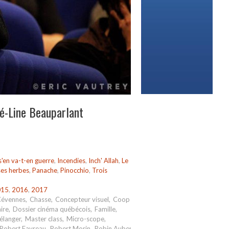
ré-Line Beauparlant
'en va-t-en guerre
,
Incendies
,
Inch' Allah
,
Le
ses herbes
,
Panache
,
Pinocchio
,
Trois
015
,
2016
,
2017
Cévennes
,
Chasse
,
Concepteur visuel
,
Coop
ire
,
Dossier cinéma québécois
,
Famille
,
élanger
,
Master class
,
Micro-scope
,
Robert Favreau
,
Robert Morin
,
Robin Aubert
,