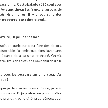
passionne. Cette balade côté coulisses
 Avis aux cinéastes français, au pays de
és visionnaires. Il y a pourtant des
n ne pourrait atteindre seul…
atrice, un peu par hasard…
esoin de quelqu’un pour faire des décors.
isponible, j’ai embarqué dans l’aventure.
t à partir de là, ça s’est enchaîné. On m’a
âtre. Trois ans d’études pour apprendre le
s tous les secteurs sur un plateau. Au
vous ?
ue je trouve inspirants. Sinon, je suis
s ce cas là, je préfère ne pas travailler.
Je prends trop le cinéma au sérieux pour