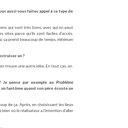
ous aussi vous faites appel à ce type de
 gens qui sont très bons, avec qui on peut
s sites parce qu’ils sont faciles d’accès.
et ça, ça prend beaucoup de temps, minimum
nstruisez un ?
 on trouve une autre idée. En tout cas, on
 ? Je pense par exemple au
Problème
mme un fantôme quand son père écoute un
oup de ça. Après, en choisissant les lieux
ien où le réalisateur a l’intention d’aller
s…