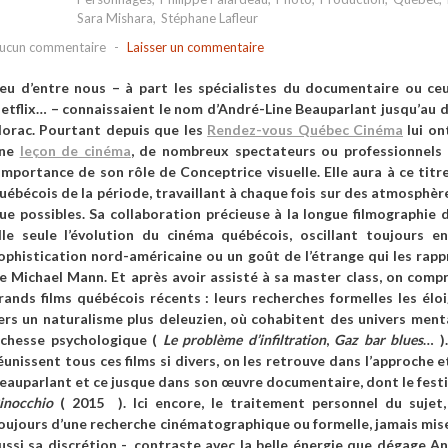
Sara Mishara
,
Stéphane Lafleur
ucun commentaire
-
Laisser un commentaire
eu d’entre nous – à part les spécialistes du documentaire ou ce
etflix… – connaissaient le nom d’André-Line Beauparlant jusqu’au
lorac. Pourtant depuis que les
Rendez-vous Québec Cinéma
lui on
ne
leçon de cinéma
, de nombreux spectateurs ou professionnels 
’importance de son rôle de Conceptrice visuelle. Elle aura à ce titr
uébécois de la période, travaillant à chaque fois sur des atmosphèr
ue possibles. Sa collaboration précieuse à la longue filmographie
lle seule l’évolution du cinéma québécois, oscillant toujours 
ophistication nord-américaine ou un goût de l’étrange qui les ra
e Michael Mann. Et après avoir assisté à sa master class, on compr
rands films québécois récents : leurs recherches formelles les él
ers un naturalisme plus deleuzien, où cohabitent des univers ment
ichesse psychologique (
Le problème d’infiltration
,
Gaz bar blues
… )
éunissent tous ces films si divers, on les retrouve dans l’approche 
eauparlant et ce jusque dans son œuvre documentaire, dont le festi
inocchio
( 2015 ). Ici encore, le traitement personnel du sujet
oujours d’une recherche cinématographique ou formelle, jamais mise 
ussi sa discrétion -, contraste avec la belle énergie que dégage A