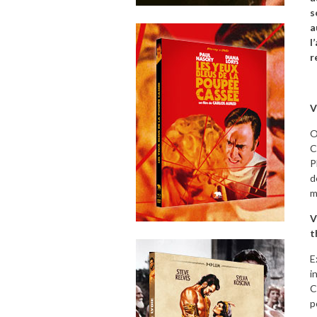
s
a
l
r
V
O
C
P
d
m
V
t
E
i
C
p