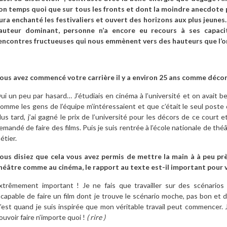
on temps quoi que sur tous les fronts et dont la moindre anecdote 
ura enchanté les festivaliers et ouvert des horizons aux plus jeunes.
’auteur dominant, personne n’a encore eu recours à ses capacit
encontres fructueuses qui nous emmènent vers des hauteurs que l’o
ous avez commencé votre carrière il y a environ 25 ans comme décor
ui un peu par hasard… J’étudiais en cinéma à l’université et on avait b
omme les gens de l’équipe m’intéressaient et que c’était le seul poste d
lus tard, j’ai gagné le prix de l’université pour les décors de ce court e
emandé de faire des films. Puis je suis rentrée à l’école nationale de thé
étier.
ous disiez que cela vous avez permis de mettre la main à à peu prè
héâtre comme au cinéma, le rapport au texte est-il important pour 
xtrêmement important ! Je ne fais que travailler sur des scénarios q
ncapable de faire un film dont je trouve le scénario moche, pas bon et dan
’est quand je suis inspirée que mon véritable travail peut commencer. 
ouvoir faire n’importe quoi !
( rire )