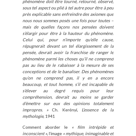
phénomène doit être tourné, retourné, observé,
sous tel aspect ou plié à tel autre pour être à peu
près explicable sans enfreindre des axiomes que
nous nous sommes posés une fois pour toutes –
mais de quelles façons nos pensées doivent
s’élargir pour être à la hauteur du phénomène.
Celui qui, pour n’importe qu’elle cause,
répugnerait devant un tel élargissement de la
pensée, devrait avoir la franchise de ranger le
phénomène parmi les choses qu’il ne comprend
pas au lieu de le rabaisser à la mesure de ses
conceptions et de le banaliser. Des phénomènes
qu’on ne comprend pas, il y en a encore
beaucoup, et tout homme, s’il est incapable de
s’élever au degré requis pour leur
compréhension, devrait au moins se garder
d’émettre sur eux des opinions totalement
impropres. »
Ch. Kerényi,
L’essence de la
mythologie
, 1941
Comment aborder le
« film intrépide et
inconscient »
, l’image
« mythique, inimaginable et