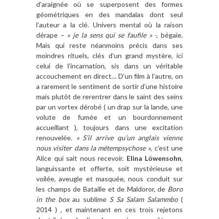
d’araignée où se superposent des formes
géométriques en des mandalas dont seul
l’auteur a la clé. Univers mental où la raison
dérape –
« je la sens qui se faufile »
-, bégaie.
Mais qui reste néanmoins précis dans ses
moindres rituels, clés d’un grand mystère, ici
celui de l’incarnation, sis dans un véritable
accouchement en direct… D’un film à l’autre, on
a rarement le sentiment de sortir d’une histoire
mais plutôt de rerentrer dans le saint des seins
par un vortex dérobé ( un drap sur la lande, une
volute de fumée et un bourdonnement
accueillant ), toujours dans une excitation
renouvelée.
« S’il arrive qu’un anglais vienne
nous visiter dans la métempsychose »
, c’est une
Alice qui sait nous recevoir.
Elina Löwensohn
,
languissante et offerte, soit mystérieuse et
voilée, aveugle et masquée, nous conduit sur
les champs de Bataille et de Maldoror, de
Boro
in the box
au sublime
S Sa Salam Salammbo
(
2014 ) , et maintenant en ces trois rejetons