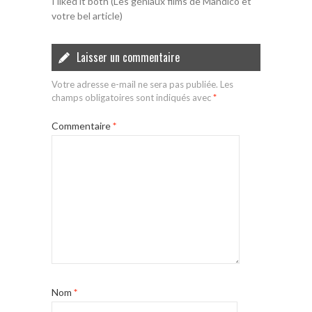
I liked it both (Les géniaux films de Mandico et
votre bel article)
Laisser un commentaire
Votre adresse e-mail ne sera pas publiée.
Les
champs obligatoires sont indiqués avec
*
Commentaire
*
Nom
*