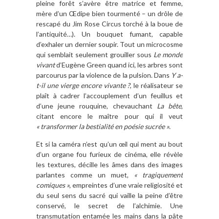
pleine forêt s’avère être matrice et femme,
mère d’un Œdipe bien tourmenté – un drôle de
rescapé du Jim Rose Circus torché à la boue de
l’antiquité…). Un bouquet fumant, capable
d’exhaler un dernier soupir. Tout un microcosme
qui semblait seulement grouiller sous
Le monde
vivant
d’Eugène Green quand ici, les arbres sont
parcourus par la violence de la pulsion. Dans
Y a-
t-il une vierge encore vivante ?
, le réalisateur se
plaît à cadrer l’accouplement d’un feuillus et
d’une jeune rouquine, chevauchant
La bête
,
citant encore le maître pour qui il veut
« transformer la bestialité en poésie sucrée »
.
Et si la caméra n’est qu’un œil qui ment au bout
d’un organe fou furieux de cinéma, elle révèle
les textures, décille les âmes dans des images
parlantes comme un muet,
« tragiquement
comiques »
, empreintes d’une vraie religiosité et
du seul sens du sacré qui vaille la peine d’être
conservé, le secret de l’alchimie. Une
transmutation entamée les mains dans la pâte