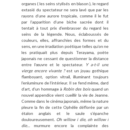
organes ( les seins stylisés en blason ), le regard
extasié du spectateur ne sera lavé que par les
rayons d’une aurore tropicale, comme il le fut
par l’apparition d’une biche sacrée dont il
tentait à tout prix d’embrasser du regard les
seins de la légende. Nous, éclaboussés de
couleurs, elles, affranchies des formes et du
sens, en une irradiation poétique telles qu’on ne
les pratiquait plus depuis Terayama, poète
japonais ne cessant de questionner la distance
entre l’œuvre et le spectateur.
Y a-t-il une
vierge encore vivante ?
est un joyau gothique
flamboyant, option vitrail, illuminant toujours
l’enluminure de l’intérieur. Il se fend même, dard
d’art, d’un hommage à
Robin des bois
quand un
nouvel appendice vient cueillir la vie de Jeanne.
Comme dans le cinéma japonais, même la nature
pleure la fin de cette Ophélie déflorée par un
étalon anglais et le saule s’épanche
douloureusement.
Oh willow i die, oh willow i
die…
murmure encore la complainte des