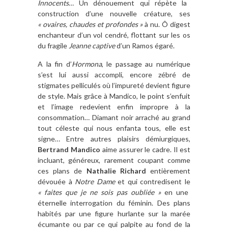
Innocents
… Un dénouement qui répète la
construction d’une nouvelle créature, ses
« ovaires, chaudes et profondes »
à nu. Ô digest
enchanteur d’un vol cendré, flottant sur les os
du fragile
Jeanne captive
d’un Ramos égaré.
A la fin d’
Hormona
, le passage au numérique
s’est lui aussi accompli, encore zébré de
stigmates pelliculés où l’impureté devient figure
de style. Mais grâce à Mandico, le point s’enfuit
et l’image redevient enfin impropre à la
consommation… Diamant noir arraché au grand
tout céleste qui nous enfanta tous, elle est
signe… Entre autres plaisirs démiurgiques,
Bertrand Mandico
aime assurer le cadre. Il est
incluant, généreux, rarement coupant comme
ces plans de
Nathalie Richard
entièrement
dévouée à
Notre Dame
et qui contredisent le
« faites que je ne sois pas oubliée »
en une
éternelle interrogation du féminin. Des plans
habités par une figure hurlante sur la marée
écumante ou par ce qui palpite au fond de la