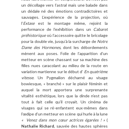
un décollage vers l’astral mais une balade dans
un dédale né des émotions contradictoires et
sauvages. L’expérience de la projection, où
l’
Extase
est le montage même, rejoint la
performance de l’exhibition dans un
Cabaret
préhistorique
où l’accessoire quitte le bricolage
pour la double vie, jusqu’à la surcharge de
Notre
Dame des Hormones
, dont les débordements
mènent aux poses. Folie de l’apparition d’un
metteur en scène chassant sur sa machine des
filles nues caracolant au milieu de la route en
variation martienne sur le début d’
En quatrième
vitesse
. Un Pygmalion décharné au visage
bowiesque, « branché » sur le plaisir féminin et
auquel la mort apportera une surprenante
vitalité esthétique, lors que la dinde n’est pas
tout à fait celle qu’il croyait. Un cinéma de
visages qui se ré-enfantent eux-mêmes dans
l’œdipe d’un metteur en scène qui hurle à la lune
« Venez dans mon cœur actrices égarées ! »
(
Nathalie Richard
, sauvée des hautes sphères