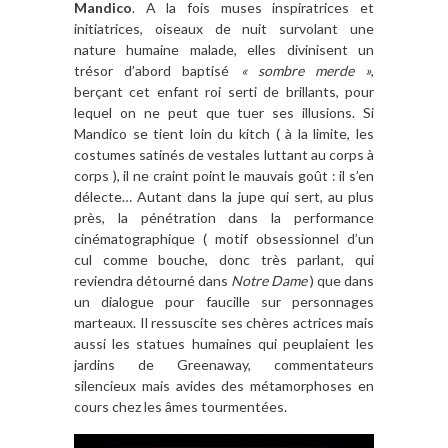
Mandico
. A la fois muses inspiratrices et
initiatrices, oiseaux de nuit survolant une
nature humaine malade, elles divinisent un
trésor d’abord baptisé
« sombre merde »
,
berçant cet enfant roi serti de brillants, pour
lequel on ne peut que tuer ses illusions. Si
Mandico se tient loin du kitch ( à la limite, les
costumes satinés de vestales luttant au corps à
corps ), il ne craint point le mauvais goût : il s’en
délecte… Autant dans la jupe qui sert, au plus
près, la pénétration dans la performance
cinématographique ( motif obsessionnel d’un
cul comme bouche, donc très parlant, qui
reviendra détourné dans
Notre Dame
) que dans
un dialogue pour faucille sur personnages
marteaux. Il ressuscite ses chères actrices mais
aussi les statues humaines qui peuplaient les
jardins de Greenaway, commentateurs
silencieux mais avides des métamorphoses en
cours chez les âmes tourmentées.