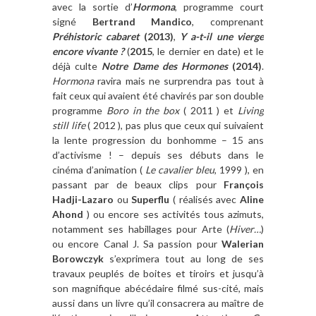
avec la sortie d’
Hormona
, programme court
signé
Bertrand Mandico
, comprenant
Préhistoric cabaret
(2013)
,
Y a-t-il une vierge
encore vivante ?
(
2015
, le dernier en date) et le
déjà culte
Notre Dame des Hormones
(2014)
.
Hormona
ravira mais ne surprendra pas tout à
fait ceux qui avaient été chavirés par son double
programme
Boro in the box
( 2011 ) et
Living
still life
( 2012 ), pas plus que ceux qui suivaient
la lente progression du bonhomme – 15 ans
d’activisme ! – depuis ses débuts dans le
cinéma d’animation (
Le cavalier bleu
, 1999 ), en
passant par de beaux clips pour
François
Hadji-Lazaro
ou
Superflu
( réalisés avec
Aline
Ahond
) ou encore ses activités tous azimuts,
notamment ses habillages pour Arte (
Hiver…
)
ou encore Canal J. Sa passion pour
Walerian
Borowczyk
s’exprimera tout au long de ses
travaux peuplés de boites et tiroirs et jusqu’à
son magnifique abécédaire filmé sus-cité, mais
aussi dans un livre qu’il consacrera au maître de