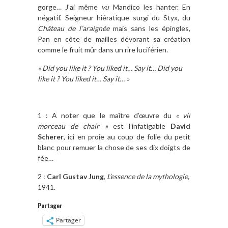
gorge… J’ai même
vu
Mandico les hanter. En
négatif. Seigneur hiératique surgi du Styx, du
Château de l’araignée
mais sans les épingles,
Pan en côte de mailles dévorant sa création
comme le fruit mûr dans un rire luciférien.
« Did you like it ? You liked it… Say it… Did you
like it ? You liked it… Say it… »
1 : A noter que le maître d’œuvre du
« vil
morceau de chair »
est l’infatigable
David
Scherer
, ici en proie au coup de folie du petit
blanc pour remuer la chose de ses dix doigts de
fée…
2 :
Carl Gustav Jung
,
L’essence de la mythologie
,
1941.
Partager
Partager