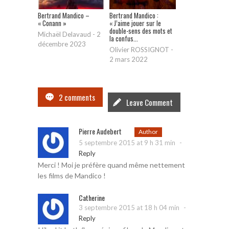
Bertrand Mandico –
Bertrand Mandico :
« Conann »
« J’aime jouer sur le
double-sens des mots et
Michaël Delavaud
-
2
la confus...
décembre 2023
Olivier ROSSIGNOT
-
2 mars 2022
2 comments
Leave Comment
Pierre Audebert
Author
-
5 septembre 2015 at 9 h 31 min
Reply
Merci ! Moi je préfère quand même nettement
les films de Mandico !
Catherine
-
3 septembre 2015 at 18 h 04 min
Reply