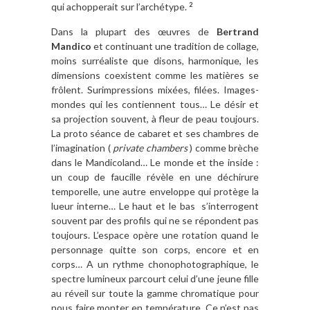
qui achopperait sur l’archétype.
2
Dans la plupart des œuvres de
Bertrand
Mandico
et continuant une tradition de collage,
moins surréaliste que disons, harmonique, les
dimensions coexistent comme les matières se
frôlent. Surimpressions mixées, filées. Images-
mondes qui les contiennent tous… Le désir et
sa projection souvent, à fleur de peau toujours.
La proto séance de cabaret et ses chambres de
l’imagination (
private chambers
) comme brèche
dans le Mandicoland… Le monde et the inside :
un coup de faucille révèle en une déchirure
temporelle, une autre enveloppe qui protège la
lueur interne… Le haut et le bas s’interrogent
souvent par des profils qui ne se répondent pas
toujours. L’espace opère une rotation quand le
personnage quitte son corps, encore et en
corps… A un rythme chonophotographique, le
spectre lumineux parcourt celui d’une jeune fille
au réveil sur toute la gamme chromatique pour
nous faire monter en température. Ce n’est pas