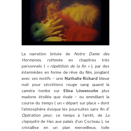
La narration brisée de
Notre Dame des
Hormones
, rythmée en chapitres très
personnels (
« répétition de la fin »
), par des
intermèdes en forme de rêve du film, jonglant
avec ses motifs – une
Nathalie Richard
bleue
nuit pour sécrétions rouge sang quand la
caméra tombe sur
Elina Löwensohn
plus
madone étoilée que rivale – ou emmêlant la
course du temps ( un « départ sur place » dont
l’atmosphère évoque les poursuites sans fin d’
Opération peur
, ce temps à l’arrêt, de
La
clepsydre
de Has aux palais d’un Cocteau ), se
cristallise en un plan merveilleux, toile