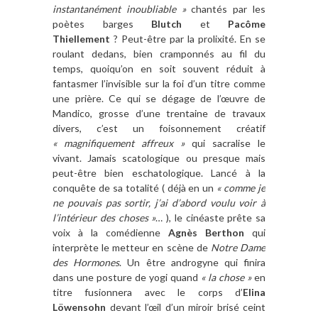
instantanément inoubliable »
chantés par les
poètes barges
Blutch
et
Pacôme
Thiellement
? Peut-être par la prolixité. En se
roulant dedans, bien cramponnés au fil du
temps, quoiqu’on en soit souvent réduit à
fantasmer l’invisible sur la foi d’un titre comme
une prière. Ce qui se dégage de l’œuvre de
Mandico, grosse d’une trentaine de travaux
divers, c’est un foisonnement créatif
« magnifiquement affreux »
qui sacralise le
vivant. Jamais scatologique ou presque mais
peut-être bien eschatologique. Lancé à la
conquête de sa totalité ( déjà en un
« comme je
ne pouvais pas sortir, j’ai d’abord voulu voir à
l’intérieur des choses »
… ), le cinéaste prête sa
voix à la comédienne
Agnès Berthon
qui
interprète le metteur en scène de
Notre Dame
des Hormones
. Un être androgyne qui finira
dans une posture de yogi quand
« la chose »
en
titre fusionnera avec le corps d’
Elina
Löwensohn
devant l’œil d’un miroir brisé ceint