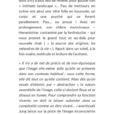
dont il n’y a plus lieu de revenir, pour goûter son
« intimate landscape »
… Peu de metteurs en
scène ont ainsi une tête folle en boussole, un
corps et une psyché qui se livrent
pareillement. Peu… ou proue ! Avec en
prolongement, son chibre monstrueux –
Henenlotter contaminé par la fanfreluche – qui
nous promet le grand tout et au-delà pour
nouvelle chair (
« la source des origines, les
méandres de la vie »
), figuré dans un soleil, à la
fois ovaire, molécule et brûlure de l’acétate.
« Il n’y a de net de précis et de non-équivoque
que l’image elle-même telle qu’elle se présente
dans son contexte habituel ; sous cette forme,
elle dit tout ce qu’elle contient. Mais dès qu’on
essaie d’obtenir, par « abstraction », la nature
essentielle de l’image, celle-ci devient floue et se
dissout en fumée. Pour comprendre sa fonction
vivante, on doit la laisser subsister dans sa
complexité comme un être vivant… »
avertissait
Jung lancé sur la piste de l’image inconsciente