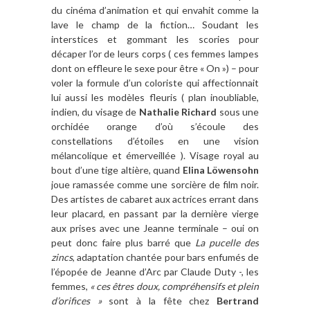
du cinéma d’animation et qui envahit comme la
lave le champ de la fiction… Soudant les
interstices et gommant les scories pour
décaper l’or de leurs corps ( ces femmes lampes
dont on effleure le sexe pour être « On ») – pour
voler la formule d’un coloriste qui affectionnait
lui aussi les modèles fleuris ( plan inoubliable,
indien, du visage de
Nathalie Richard
sous une
orchidée orange d’où s’écoule des
constellations d’étoiles en une vision
mélancolique et émerveillée ). Visage royal au
bout d’une tige altière, quand
Elina Löwensohn
joue ramassée comme une sorcière de film noir.
Des artistes de cabaret aux actrices errant dans
leur placard, en passant par la dernière vierge
aux prises avec une Jeanne terminale – oui on
peut donc faire plus barré que
La pucelle des
zincs
, adaptation chantée pour bars enfumés de
l’épopée de Jeanne d’Arc par Claude Duty -, les
femmes,
« ces êtres doux, compréhensifs et plein
d’orifices »
sont à la fête chez
Bertrand