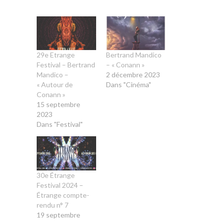
29e Etrange
Bertrand Mandico
Festival – Bertrand
– « Conann »
Mandico –
2 décembre 2023
« Autour de
Dans "Cinéma"
Conann »
15 septembre
2023
Dans "Festival"
30e Étrange
Festival 2024 –
Étrange compte-
rendu n° 7
19 septembre