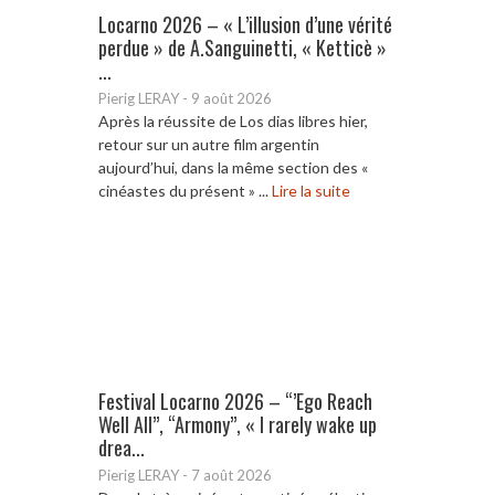
Locarno 2026 – « L’illusion d’une vérité
perdue » de A.Sanguinetti, « Ketticè »
...
Pierig LERAY
-
9 août 2026
Après la réussite de Los dias libres hier,
retour sur un autre film argentin
aujourd’hui, dans la même section des «
cinéastes du présent » ...
Lire la suite
Festival Locarno 2026 – “’Ego Reach
Well All”, “Armony”, « I rarely wake up
drea...
Pierig LERAY
-
7 août 2026